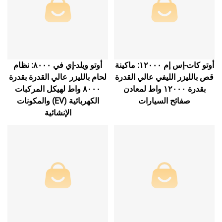
أوتو كات-إس إم ١٢٠٠٠: ماكينة
أوتو ويلد-إي في ٨٠٠٠: نظام
قص بالليزر الليفي عالي القدرة
لحام بالليزر عالي القدرة بقدرة
بقدرة ١٢٠٠٠ واط لمعادن
٨٠٠٠ واط لهيكل المركبات
صفائح السيارات
الكهربائية (EV) والمكونات
الإنشائية