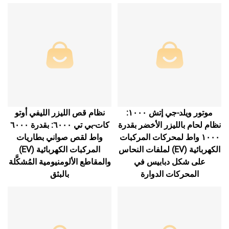
موتور ويلد-جي إتش ١٠٠٠:
نظام قص الليزر الليفي أوتو
نظام لحام بالليزر الأخضر بقدرة
كات-بي تي ٦٠٠٠: بقدرة ٦٠٠٠
١٠٠٠ واط لمحركات المركبات
واط لقص صواني بطاريات
الكهربائية (EV) لملفات النحاس
المركبات الكهربائية (EV)
على شكل دبابيس في
والمقاطع الألومنيومية المُشكَّلة
المحركات الدوارة
بالبثق