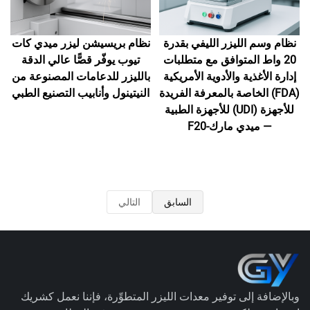
نظام وسم الليزر الليفي بقدرة
نظام بريسيشن ليزر ميدي كات
20 واط المتوافق مع متطلبات
تيوب يوفّر قصًّا عالي الدقة
إدارة الأغذية والأدوية الأمريكية
بالليزر للدعامات المصنوعة من
(FDA) الخاصة بالمعرفة الفريدة
النيتينول وأنابيب التصنيع الطبي
للأجهزة (UDI) للأجهزة الطبية
— ميدي مارك-F20
السابق
التالي
وبالإضافة إلى توفير معدات الليزر المتطوِّرة، فإننا نعمل كشريك