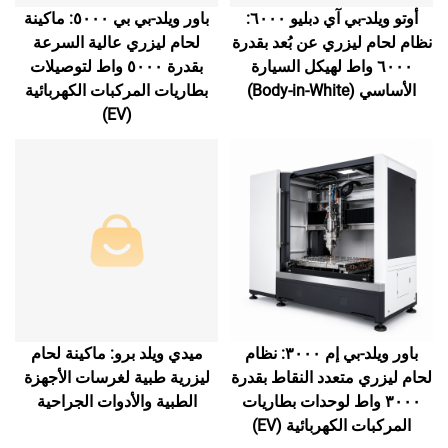
أوتو ويلد-بي آي دبليو ٦٠٠٠:
باور ويلد-بي بي ٥٠٠٠: ماكينة
نظام لحام ليزري عن بُعد بقدرة
لحام ليزري عالية السرعة
٦٠٠٠ واط لهيكل السيارة
بقدرة ٥٠٠٠ واط لتوصيلات
الأساسي (Body-in-White)
بطاريات المركبات الكهربائية
(EV)
باور ويلد-بي إم ٣٠٠٠: نظام
ميدي ويلد برو: ماكينة لحام
لحام ليزري متعدد النقاط بقدرة
ليزرية طبية لغرسات الأجهزة
٣٠٠٠ واط لوحدات بطاريات
الطبية والأدوات الجراحية
المركبات الكهربائية (EV)