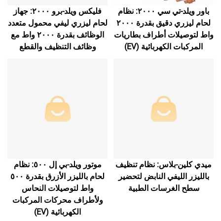
باور ويلد-تي سي ٢٠٠٠: نظام
فليكس ويلد-برو ٢٠٠٠: جهاز
لحام ليزري دقيق بقدرة ٢٠٠٠
لحام ليزري ليفي محمول متعدد
واط لتوصيلات أطراف بطاريات
الوظائف بقدرة ٢٠٠٠ واط مع
المركبات الكهربائية (EV)
وظائف التنظيف والقطع
ميدي كلين-بلاس: نظام تنظيف
موتور ويلد-بي إل ٥٠٠: نظام
بالليزر الليفي النابض لتحضير
لحام بالليزر الأزرق بقدرة ٥٠٠
سطح الغرسات الطبية
واط لتوصيلات النحاس
ولأطراف محركات المركبات
الكهربائية (EV)