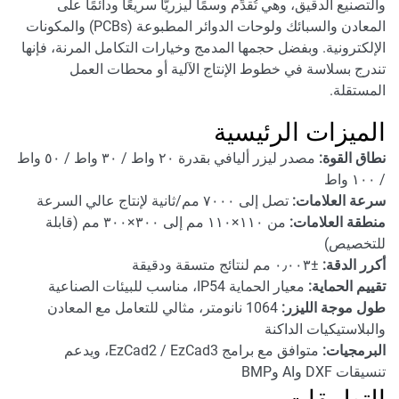
والتصنيع الدقيق، وهي تُقدِّم وسمًا ليزريًّا سريعًا ودائمًا على
المعادن والسبائك ولوحات الدوائر المطبوعة (PCBs) والمكونات
الإلكترونية. وبفضل حجمها المدمج وخيارات التكامل المرنة، فإنها
تندرج بسلاسة في خطوط الإنتاج الآلية أو محطات العمل
المستقلة.
الميزات الرئيسية
نطاق القوة:
مصدر ليزر أليافي بقدرة ٢٠ واط / ٣٠ واط / ٥٠ واط
/ ١٠٠ واط
سرعة العلامات:
تصل إلى ٧٠٠٠ مم/ثانية لإنتاج عالي السرعة
منطقة العلامات:
من ١١٠×١١٠ مم إلى ٣٠٠×٣٠٠ مم (قابلة
للتخصيص)
أكرر الدقة:
±٠٫٠٠٣ مم لنتائج متسقة ودقيقة
تقييم الحماية:
معيار الحماية IP54، مناسب للبيئات الصناعية
طول موجة الليزر:
1064 نانومتر، مثالي للتعامل مع المعادن
والبلاستيكيات الداكنة
البرمجيات:
متوافق مع برامج EzCad2 / EzCad3، ويدعم
تنسيقات DXF وAI وBMP