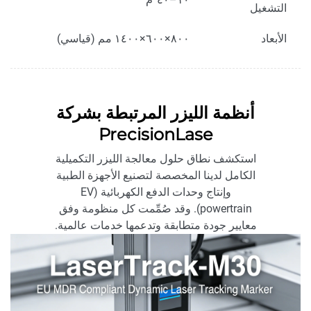
التشغيل
الأبعاد
٨٠٠×٦٠٠×١٤٠٠ مم (قياسي)
أنظمة الليزر المرتبطة بشركة
PrecisionLase
استكشف نطاق حلول معالجة الليزر التكميلية
الكامل لدينا المخصصة لتصنيع الأجهزة الطبية
وإنتاج وحدات الدفع الكهربائية (EV
powertrain). وقد صُمِّمت كل منظومة وفق
معايير جودة متطابقة وتدعمها خدمات عالمية.