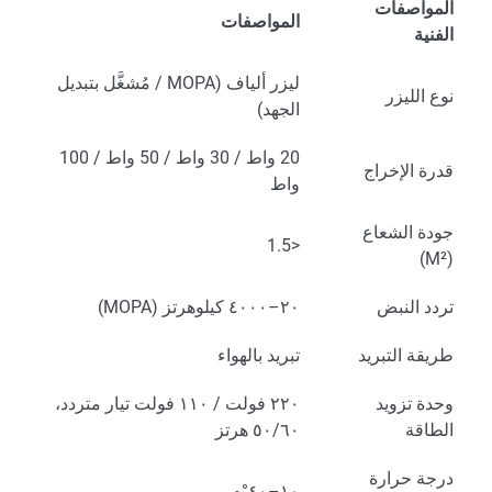
المواصفات
المواصفات
الفنية
ليزر ألياف (MOPA / مُشغَّل بتبديل
نوع الليزر
الجهد)
20 واط / 30 واط / 50 واط / 100
قدرة الإخراج
واط
جودة الشعاع
<1.5
(M²)
تردد النبض
٢٠–٤٠٠٠ كيلوهرتز (MOPA)
طريقة التبريد
تبريد بالهواء
وحدة تزويد
٢٢٠ فولت / ١١٠ فولت تيار متردد،
الطاقة
٥٠/٦٠ هرتز
درجة حرارة
١٠–٤٠°م