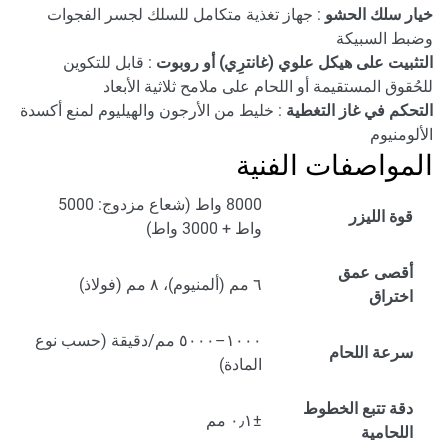
خيار سلك الحشو
: جهاز تغذية متكامل للسلك لجسر الفجوات
وضبط السبيكة
التثبيت على هيكل علوي (غانترِي) أو روبوت
: قابل للتكوين
للحُقوق المستقيمة أو اللحام على ملامح ثلاثية الأبعاد
التحكم في غاز التغطية
: خليط من الأرجون والهيليوم لمنع أكسدة
الألومنيوم
المواصفات الفنية
8000 واط (شعاع مزدوج: 5000
قوة الليزر
واط + 3000 واط)
أقصى عمق
٦ مم (ألمنيوم)، ٨ مم (فولاذ)
اختراق
١٠٠٠–٥٠٠٠ مم/دقيقة (حسب نوع
سرعة اللحام
المادة)
دقة تتبع الخطوط
±٠٫١ مم
اللحامية