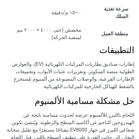
سرعة تغذية
٠–١٥ م/دقيقة
السلك
مخصص (حتى ٤٠٠٠ × ٢٠٠٠ مم
منطقة العمل
لمنصة الحركة)
التطبيقات
إطارات صناديق بطاريات المركبات الكهربائية (EV)، والعوارض
الطولية منصة السكوتر، وتعزيزات عتبات الأبواب، وتجميعات
الإطارات الفرعية، والوصلات المصنوعة من ألمنيوم مُستخرج
بالضغط للهياكل الخارجية للمركبات الكهربائية.
حل مشكلة مسامية الألمنيوم
اللحام بالليزر للألمنيوم عرضة لحدوث مسامية ناتجة عن
الهيدروجين الناجم عن أكاسيد السطح والرطوبة. ويُنشئ تكوين
شعاعَي الليزر في جهاز EV8000 مفتاحًا مستقرًا مع تقليل سحابة
البخار، إلى جانب القدرة على تنظيف السطح بالليزر قبل اللحام