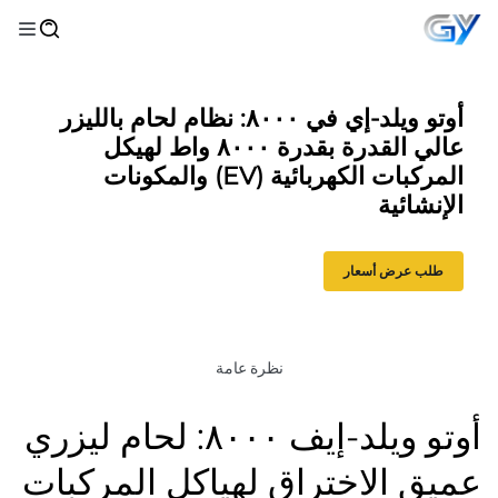
أوتو ويلد-إي في ٨٠٠٠: نظام لحام بالليزر
عالي القدرة بقدرة ٨٠٠٠ واط لهيكل
المركبات الكهربائية (EV) والمكونات
الإنشائية
طلب عرض أسعار
نظرة عامة
أوتو ويلد-إيف ٨٠٠٠: لحام ليزري
عميق الاختراق لهياكل المركبات