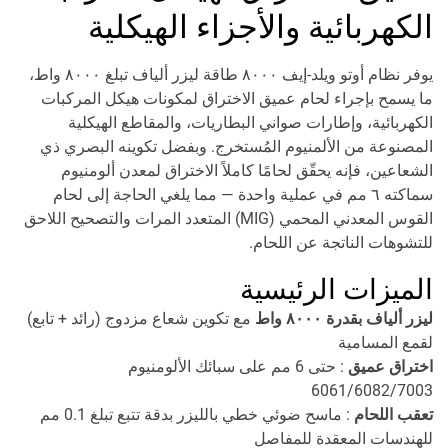
الكهربائية والأجزاء الهيكلية
يوفر نظام أوتو ويلد-إيف ٨٠٠٠ طاقة ليزر ألياف تبلغ ٨٠٠٠ واط،
ما يسمح بإجراء لحام عميق الاختراق لمكونات هيكل المركبات
الكهربائية، وإطارات صواني البطاريات، والمقاطع الهيكلية
المصنوعة من الألمنيوم المُستخرج. وبفضل تكوينه البصري ذي
الشعاعين، فإنه يحقّق لحامًا كاملاً الاختراق لمعدن ألومنيوم
سماكته ٦ مم في عملية واحدة — مما يلغي الحاجة إلى لحام
القوس المعدني المحمي (MIG) المتعدد المرات والتصحيح اللاحق
للتشوهات الناتجة عن اللحام.
الميزات الرئيسية
ليزر ألياف بقدرة ٨٠٠٠ واط
مع تكوين شعاع مزدوج (رائد + تابع)
لقمع المسامية
اختراق عميق
: حتى 6 مم على سبائك الألومنيوم
6061/6082/7003
تعقب اللحام
: ماسح ضوئي خطي بالليزر بدقة تتبع تبلغ 0.1 مم
للهندسات المعقدة للمفاصل