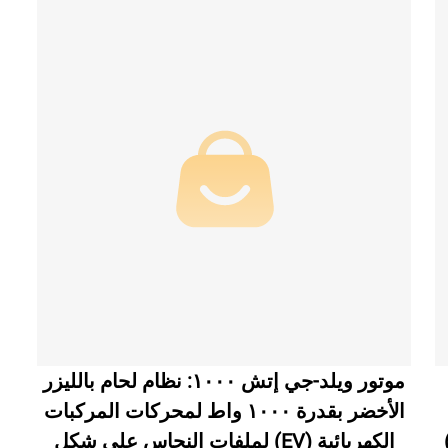
موتور ويلد-جي إتش ١٠٠٠: نظام لحام بالليزر
الأخضر بقدرة ١٠٠٠ واط لمحركات المركبات
الكهربائية (EV) لملفات النحاس على شكل