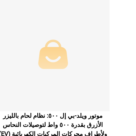
موتور ويلد-بي إل ٥٠٠: نظام لحام بالليزر
الأزرق بقدرة ٥٠٠ واط لتوصيلات النحاس
ولأطراف محركات المركبات الكهربائية (EV)