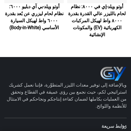
أوتو ويلد-إي في ٨٠٠٠: نظام
أوتو ويلد-بي آي دبليو ٦٠٠٠:
لحام بالليزر عالي القدرة بقدرة
نظام لحام ليزري عن بُعد بقدرة
٨٠٠٠ واط لهيكل المركبات
٦٠٠٠ واط لهيكل السيارة
الكهربائية (EV) والمكونات
الأساسي (Body-in-White)
الإنشائية
وبالإضافة إلى توفير معدات الليزر المتطوِّرة، فإننا نعمل كشريك
استراتيجي لكم، حيث نجمع بين رؤى عميقة في القطاع وتحقق
من العمليات بكاملها لضمان كفاءة إنتاجكم ونجاحكم في الامتثال
للأنظمة واللوائح.
روابط سريعة