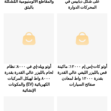
على شكل دبابيس في
والمقاطع الألومنيومية المُشكَّلة
المحركات الدوارة
بالبثق
أوتو كات-إس إم ١٢٠٠٠: ماكينة
أوتو ويلد-إي في ٨٠٠٠: نظام
قص بالليزر الليفي عالي القدرة
لحام بالليزر عالي القدرة بقدرة
بقدرة ١٢٠٠٠ واط لمعادن
٨٠٠٠ واط لهيكل المركبات
صفائح السيارات
الكهربائية (EV) والمكونات
الإنشائية