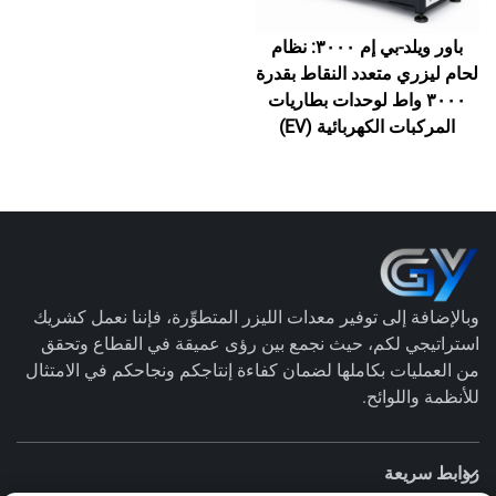
باور ويلد-بي إم ٣٠٠٠: نظام
لحام ليزري متعدد النقاط بقدرة
٣٠٠٠ واط لوحدات بطاريات
المركبات الكهربائية (EV)
وبالإضافة إلى توفير معدات الليزر المتطوِّرة، فإننا نعمل كشريك
استراتيجي لكم، حيث نجمع بين رؤى عميقة في القطاع وتحقق
من العمليات بكاملها لضمان كفاءة إنتاجكم ونجاحكم في الامتثال
للأنظمة واللوائح.
روابط سريعة