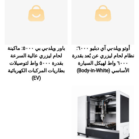
أوتو ويلد-بي آي دبليو ٦٠٠٠:
باور ويلد-بي بي ٥٠٠٠: ماكينة
نظام لحام ليزري عن بُعد بقدرة
لحام ليزري عالية السرعة
٦٠٠٠ واط لهيكل السيارة
بقدرة ٥٠٠٠ واط لتوصيلات
الأساسي (Body-in-White)
بطاريات المركبات الكهربائية
(EV)