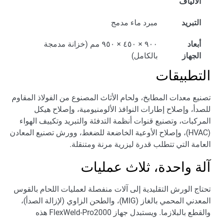
الألياف
التبريد
مبرد ماء مدمج
أبعاد
٩٠٠ × ٤٥٠ × ٩٥٠ مم (خزانة مدمجة
الجهاز
بالكامل)
التطبيقات
تصنيع معدات المطابخ، ولحام الأثاث المصنوع من الفولاذ المقاوم
للصدأ، وإصلاح إطارات النوافذ الألومنيومية، وإصلاح هيكل
المركبات، وتصنيع قنوات أنظمة التدفئة والتبريد وتكييف الهواء
(HVAC)، وإصلاح الأوعية الخاضعة للضغط، وورش تصنيع المعادن
العامة التي تتطلب قدرة ليزرية مرنة ومتنقلة.
آلة واحدة، ثلاث عمليات
تحتاج الورش التقليدية إلى آلات منفصلة لعمليات اللحام بالقوس
المعدني المحمي بالغاز (MIG)، والطحن الزاوي (لإزالة الصدأ)،
والقطع بالبلازما. ويستبدل جهاز FlexWeld-Pro2000 هذه