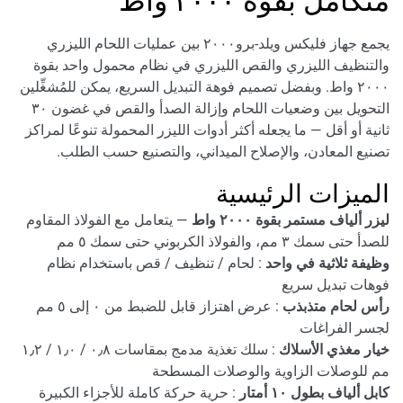
متكامل بقوة ٢٠٠٠ واط
يجمع جهاز فليكس ويلد-برو٢٠٠٠ بين عمليات اللحام الليزري
والتنظيف الليزري والقص الليزري في نظام محمول واحد بقوة
٢٠٠٠ واط. وبفضل تصميم فوهة التبديل السريع، يمكن للمُشغِّلين
التحويل بين وضعيات اللحام وإزالة الصدأ والقص في غضون ٣٠
ثانية أو أقل — ما يجعله أكثر أدوات الليزر المحمولة تنوعًا لمراكز
تصنيع المعادن، والإصلاح الميداني، والتصنيع حسب الطلب.
الميزات الرئيسية
ليزر ألياف مستمر بقوة ٢٠٠٠ واط
— يتعامل مع الفولاذ المقاوم
للصدأ حتى سمك ٣ مم، والفولاذ الكربوني حتى سمك ٥ مم
وظيفة ثلاثية في واحد
: لحام / تنظيف / قص باستخدام نظام
فوهات تبديل سريع
رأس لحام متذبذب
: عرض اهتزاز قابل للضبط من ٠ إلى ٥ مم
لجسر الفراغات
خيار مغذي الأسلاك
: سلك تغذية مدمج بمقاسات ٠٫٨ / ١٫٠ / ١٫٢
مم للوصلات الزاوية والوصلات المسطحة
كابل ألياف بطول ١٠ أمتار
: حرية حركة كاملة للأجزاء الكبيرة