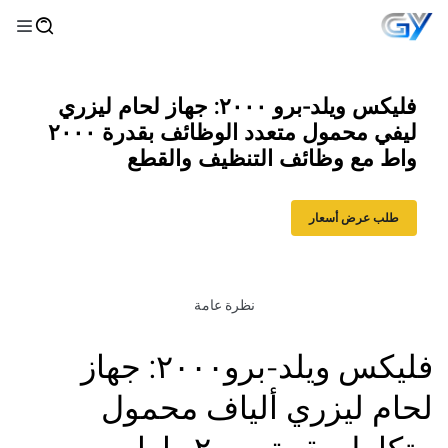
فليكس ويلد-برو ٢٠٠٠: جهاز لحام ليزري
ليفي محمول متعدد الوظائف بقدرة ٢٠٠٠
واط مع وظائف التنظيف والقطع
طلب عرض أسعار
نظرة عامة
فليكس ويلد-برو٢٠٠٠: جهاز
لحام ليزري ألياف محمول