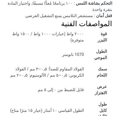
التحكم بشاشة اللمس
: ١٠٠ برنامجًا مُعدًّا مسبقًا، واختيار المادة
بنقرة واحدة
قفل أمان
: مستشعر التلامس يمنع التشغيل العرضي
المواصفات الفنية
قوة
٢٠٠٠ واط (خيارات ١٠٠٠ واط / ١٥٠٠ واط
الليزر
متوفرة)
الطول
1070 نانومتر
الموجي
سمك
الفولاذ المقاوم للصدأ: ٠٫٥–٣ مم / الفولاذ
اللحام
الكربوني: ٠٫٥–٥ مم / الألومنيوم: ٠٫٥–٢ مم
عرض
قابل للضبط من ٠ إلى ٥ مم
الاهتزاز
طول
كابل
الطول القياسي ١٠ أمتار (خيار ١٥ مترًا متاح)