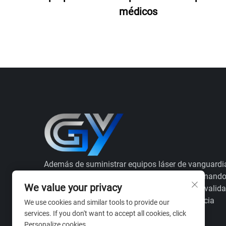
médicos
Además de suministrar equipos láser de vanguardi
actuamos como su aliado estratégico, combinand
We value your privacy
conocimientos profundos del sector con una valid
integral del proceso para garantizar la eficiencia
We use cookies and similar tools to provide our
productiva y el cumplimiento normativo.
services. If you don't want to accept all cookies, click
Personalize cookies.