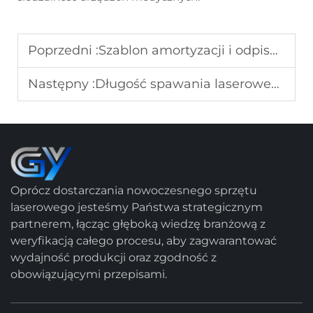
Poprzedni :
Szablon amortyzacji i odpisów środków trwałych dla sprzętu laserowego: optymalny 5-letni plan w 24 okresach
Następny :
Długość spawania laserowego i rozliczanie kosztów dla pakietów akumulatorów EV: rozwiązania oparte na pojemności
Oprócz dostarczania nowoczesnego sprzętu
laserowego jesteśmy Państwa strategicznym
partnerem, łącząc głęboką wiedzę branżową z
weryfikacją całego procesu, aby zagwarantować
wydajność produkcji oraz zgodność z
obowiązującymi przepisami.