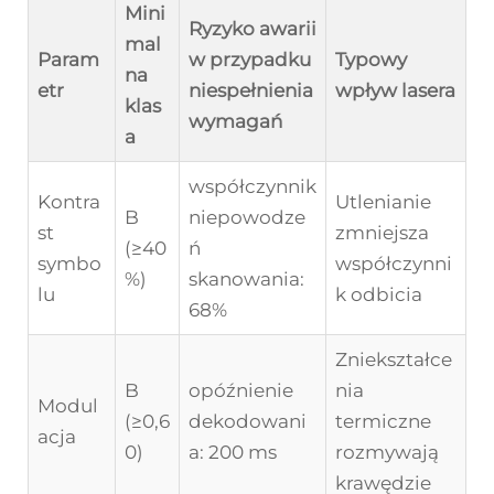
Mini
Ryzyko awarii
mal
Param
w przypadku
Typowy
na
etr
niespełnienia
wpływ lasera
klas
wymagań
a
współczynnik
Kontra
Utlenianie
B
niepowodze
st
zmniejsza
(≥40
ń
symbo
współczynni
%)
skanowania:
lu
k odbicia
68%
Zniekształce
B
opóźnienie
nia
Modul
(≥0,6
dekodowani
termiczne
acja
0)
a: 200 ms
rozmywają
krawędzie