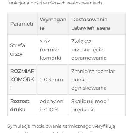
funkcjonalności w różnych zastosowaniach.
Wymagan
Dostosowanie
Parametr
ie
ustawień lasera
≥ 4×
Zwiększ
Strefa
rozmiar
przesunięcie
ciszy
komórki
obramowania
ROZMIAR
Zmniejsz rozmiar
KOMÓRK
≥ 0,3 mm
punktu
I
ogniskowania
Rozrost
odchyleni
Skalibruj moc i
druku
e ≤ 10 %
prędkość
Symulacje modelowania termicznego weryfikują