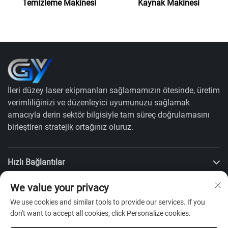
Temizleme Makinesi
Kaynak Makinesi
İleri düzey laser ekipmanları sağlamamızın ötesinde, üretim
verimliliğinizi ve düzenleyici uyumunuzu sağlamak
amacıyla derin sektör bilgisiyle tam süreç doğrulamasını
birleştiren stratejik ortağınız oluruz.
Hızlı Bağlantılar
We value your privacy
ÜRÜNLER
We use cookies and similar tools to provide our services. If you
don't want to accept all cookies, click Personalize cookies.
Bize Ulaşın