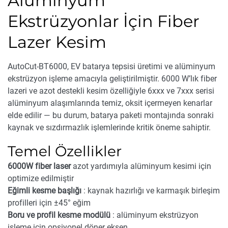
Alüminyum
Ekstrüzyonlar İçin Fiber
Lazer Kesim
AutoCut-BT6000, EV batarya tepsisi üretimi ve alüminyum
ekstrüzyon işleme amacıyla geliştirilmiştir. 6000 W’lık fiber
lazeri ve azot destekli kesim özelliğiyle 6xxx ve 7xxx serisi
alüminyum alaşımlarında temiz, oksit içermeyen kenarlar
elde edilir — bu durum, batarya paketi montajında sonraki
kaynak ve sızdırmazlık işlemlerinde kritik öneme sahiptir.
Temel Özellikler
6000W fiber laser
azot yardımıyla alüminyum kesimi için
optimize edilmiştir
Eğimli kesme başlığı
: kaynak hazırlığı ve karmaşık birleşim
profilleri için ±45° eğim
Boru ve profil kesme modülü
: alüminyum ekstrüzyon
işleme için opsiyonel döner eksen