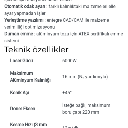
Otomatik odak ayarı
: farklı kalınlıktaki malzemeleri elle
ayar yapmadan işler
Yerleştirme yazılımı
: entegre CAD/CAM ile malzeme
verimliliği optimizasyonu
Duman emme
: alüminyum tozu için ATEX sertifikalı emme
sistemi
Teknik özellikler
Laser Gücü
6000W
Maksimum
16 mm (N₂ yardımıyla)
Alüminyum Kalınlığı
Konik Açı
±45°
İsteğe bağlı, maksimum
Döner Eksen
boru çapı 220 mm
Kesme Hızı (3 mm