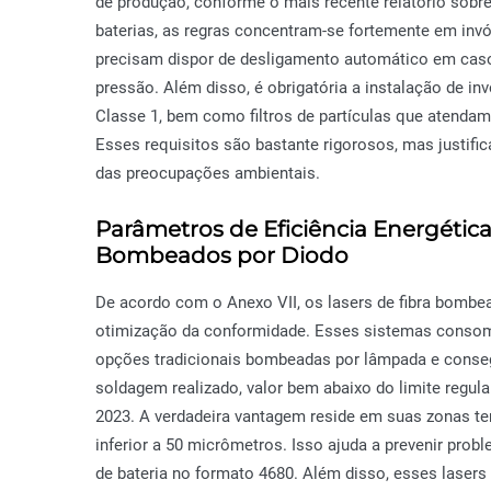
de produção, conforme o mais recente relatório sobre
baterias, as regras concentram-se fortemente em inv
precisam dispor de desligamento automático em caso
pressão. Além disso, é obrigatória a instalação de i
Classe 1, bem como filtros de partículas que atendam
Esses requisitos são bastante rigorosos, mas justific
das preocupações ambientais.
Parâmetros de Eficiência Energétic
Bombeados por Diodo
De acordo com o Anexo VII, os lasers de fibra bombea
otimização da conformidade. Esses sistemas cons
opções tradicionais bombeadas por lâmpada e conseg
soldagem realizado, valor bem abaixo do limite regul
2023. A verdadeira vantagem reside em suas zonas t
inferior a 50 micrômetros. Isso ajuda a prevenir prob
de bateria no formato 4680. Além disso, esses lasers