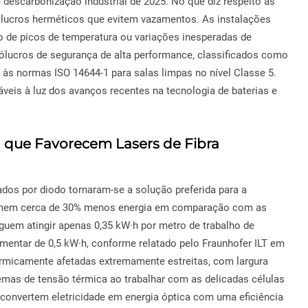
 descarbonização industrial de 2025. No que diz respeito às
ólucros herméticos que evitem vazamentos. As instalações
 de picos de temperatura ou variações inesperadas de
nvólucros de segurança de alta performance, classificados como
 às normas ISO 14644-1 para salas limpas no nível Classe 5.
áveis à luz dos avanços recentes na tecnologia de baterias e
a que Favorecem Lasers de Fibra
dos por diodo tornaram-se a solução preferida para a
omem cerca de 30% menos energia em comparação com as
uem atingir apenas 0,35 kW·h por metro de trabalho de
amentar de 0,5 kW·h, conforme relatado pelo Fraunhofer ILT em
ermicamente afetadas extremamente estreitas, com largura
lemas de tensão térmica ao trabalhar com as delicadas células
 convertem eletricidade em energia óptica com uma eficiência