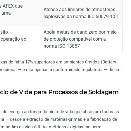
os ATEX que
Atende aos limiares de atmosferas
a uma
explosivas da norma IEC 60079-10-1
isão
Apoia metas de dano zero por meio
 operação ao
de proteção compatível com a
norma ISO 13857
axas de falha 17% superiores em ambientes úmidos (Battery
peracional — e não apenas a conformidade regulatória — de um
iclo de Vida para Processos de Soldagem
s de energia ao longo do ciclo de vida que abranjam todas as
a — desde a extração de matérias-primas e a fabricação de
 no fim da vida útil. As métricas exigidas incluem: