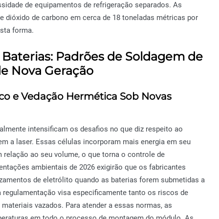
sidade de equipamentos de refrigeração separados. As
de dióxido de carbono em cerca de 18 toneladas métricas por
esta forma.
 Baterias: Padrões de Soldagem de
 de Nova Geração
ico e Vedação Hermética Sob Novas
lmente intensificam os desafios no que diz respeito ao
em a laser. Essas células incorporam mais energia em seu
relação ao seu volume, o que torna o controle de
ntações ambientais de 2026 exigirão que os fabricantes
azamentos de eletrólito quando as baterias forem submetidas a
a regulamentação visa especificamente tanto os riscos de
 materiais vazados. Para atender a essas normas, as
peraturas em todo o processo de montagem do módulo. As