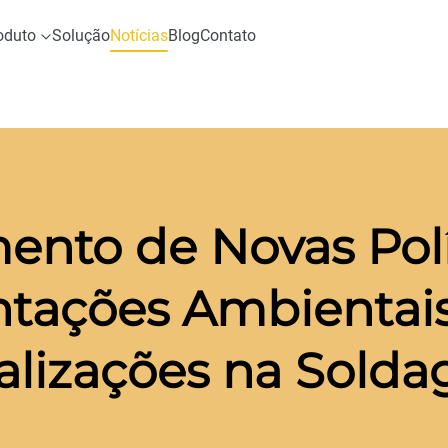
oduto
Solução
Notícias
Blog
Contato
to de Novas Polí
tações Ambientais
alizações na Solda