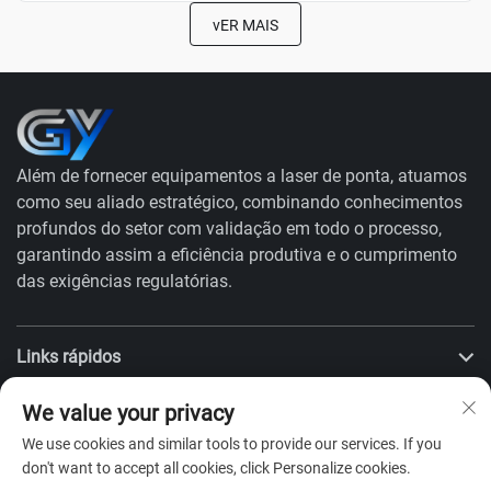
vER MAIS
Além de fornecer equipamentos a laser de ponta, atuamos
como seu aliado estratégico, combinando conhecimentos
profundos do setor com validação em todo o processo,
garantindo assim a eficiência produtiva e o cumprimento
das exigências regulatórias.
Links rápidos
We value your privacy
PRODUTOS
We use cookies and similar tools to provide our services. If you
don't want to accept all cookies, click Personalize cookies.
Entre em Contato Conosco