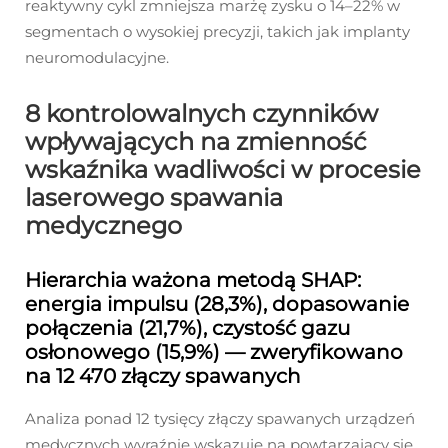
reaktywny cykl zmniejsza marżę zysku o 14–22% w
segmentach o wysokiej precyzji, takich jak implanty
neuromodulacyjne.
8 kontrolowalnych czynników
wpływających na zmienność
wskaźnika wadliwości w procesie
laserowego spawania
medycznego
Hierarchia ważona metodą SHAP:
energia impulsu (28,3%), dopasowanie
połączenia (21,7%), czystość gazu
osłonowego (15,9%) — zweryfikowano
na 12 470 złączy spawanych
Analiza ponad 12 tysięcy złączy spawanych urządzeń
medycznych wyraźnie wskazuje na powtarzający się