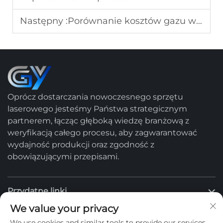
Następny :
Porównanie kosztów gazu wspomagającego cięcie laserowe: kalkulator zwrotu z inwestycji (ROI) dla azotu i sprężonego powietrza
Oprócz dostarczania nowoczesnego sprzętu
laserowego jesteśmy Państwa strategicznym
partnerem, łącząc głęboką wiedzę branżową z
weryfikacją całego procesu, aby zagwarantować
wydajność produkcji oraz zgodność z
obowiązującymi przepisami.
Przydatne linki
We value your privacy
Produkty
We use cookies and similar tools to provide our services.