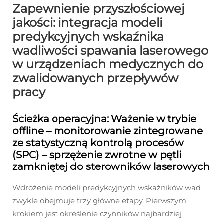
Zapewnienie przyszłościowej
jakości: integracja modeli
predykcyjnych wskaźnika
wadliwości spawania laserowego
w urządzeniach medycznych do
zwalidowanych przepływów
pracy
Ścieżka operacyjna: Ważenie w trybie
offline – monitorowanie zintegrowane
ze statystyczną kontrolą procesów
(SPC) – sprzężenie zwrotne w pętli
zamkniętej do sterowników laserowych
Wdrożenie modeli predykcyjnych wskaźników wad
zwykle obejmuje trzy główne etapy. Pierwszym
krokiem jest określenie czynników najbardziej