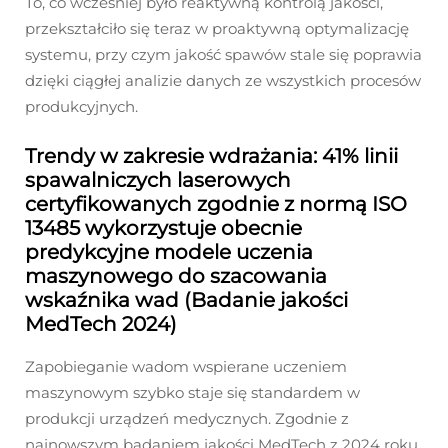
To, co wcześniej było reaktywną kontrolą jakości,
przekształciło się teraz w proaktywną optymalizację
systemu, przy czym jakość spawów stale się poprawia
dzięki ciągłej analizie danych ze wszystkich procesów
produkcyjnych.
Trendy w zakresie wdrażania: 41% linii
spawalniczych laserowych
certyfikowanych zgodnie z normą ISO
13485 wykorzystuje obecnie
predykcyjne modele uczenia
maszynowego do szacowania
wskaźnika wad (Badanie jakości
MedTech 2024)
Zapobieganie wadom wspierane uczeniem
maszynowym szybko staje się standardem w
produkcji urządzeń medycznych. Zgodnie z
najnowszym badaniem jakości MedTech z 2024 roku