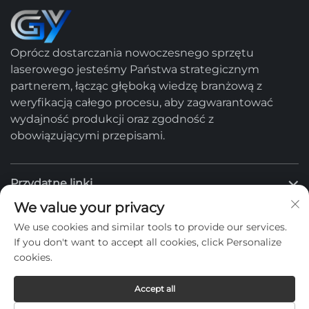
Oprócz dostarczania nowoczesnego sprzętu
laserowego jesteśmy Państwa strategicznym
partnerem, łącząc głęboką wiedzę branżową z
weryfikacją całego procesu, aby zagwarantować
wydajność produkcji oraz zgodność z
obowiązującymi przepisami.
Przydatne linki
We value your privacy
Produkty
We use cookies and similar tools to provide our services.
If you don't want to accept all cookies, click Personalize
cookies.
Skontaktuj się z nami
Accept all