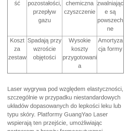
ść
pozostałości,
chemiczna
zwalniając
przepływ
czyszczenie
e są
gazu
powszech
ne
Koszt
Spadają przy
Wysokie
Amortyza
za
wzroście
koszty
cja formy
zestaw
objętości
przygotowani
a
Laser wygrywa pod względem elastyczności,
szczególnie w przypadku niestandardowych
układów dopasowanych do lepkości leku lub
typu skóry. Platformy GuangYao Laser
wspierają ten przejście, umożliwiając