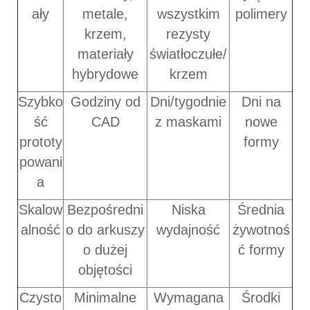
ały
metale,
wszystkim
polimery
krzem,
rezysty
materiały
światłoczułe/
hybrydowe
krzem
Szybko
Godziny od
Dni/tygodnie
Dni na
ść
CAD
z maskami
nowe
prototy
formy
powani
a
Skalow
Bezpośredni
Niska
Średnia
alność
o do arkuszy
wydajność
żywotnoś
o dużej
ć formy
objętości
Czysto
Minimalne
Wymagana
Środki