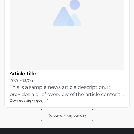
Article Title
2026/03/04
This is a sample news article description. It
provides a brief overview of the article content
Dowiedz się więcej
and entices readers to learn more about this
topic.
Dowiedz się więcej