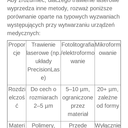
Aby zrozumieć, dlaczego trawienie laserowe
wyprzedza inne metody, rozważ poniższe
porównanie oparte na typowych wyzwaniach
występujących przy wytwarzaniu urządzeń
medycznych:
Propor
Trawienie
Fotolitografia
Mikroform
cje
laserowe (np.
/elektroformo
owanie
układy
wanie
PrecisionLas
e)
Rozdzi
Do cech o
5–10 µm,
20+ µm,
elczoś
rozmiarach
ograniczone
zależne
ć
2–5 µm
przez
od formy
materiał
Materi
Polimery,
Przede
Wyłącznie