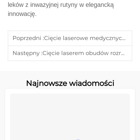
leków z inwazyjnej rutyny w elegancką
innowację.
Poprzedni :
Cięcie laserowe medycznych stentów: mikrostruktury z nitinolu
Następny :
Cięcie laserem obudów rozruszników serca: przetwarzanie tytanu bez naprężeń
Najnowsze wiadomości