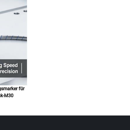
smarker für
ck-M30