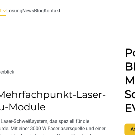
t
Lösung
News
Blog
Kontakt
P
B
erblick
M
S
ehrfachpunkt-Laser-
ku-Module
E
Laser-Schweißsystem, das speziell für die
rde. Mit einer 3000-W-Faserlasersquelle und einer
A