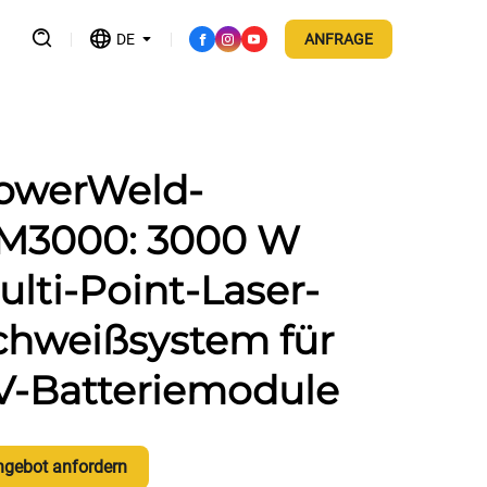
DE
ANFRAGE
owerWeld-
M3000: 3000 W
ulti-Point-Laser-
chweißsystem für
V-Batteriemodule
ngebot anfordern