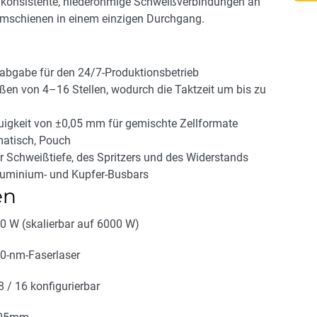
s konsistente, niederohmige Schweißverbindungen an
mschienen in einem einzigen Durchgang.
sabgabe für den 24/7-Produktionsbetrieb
ßen von 4–16 Stellen, wodurch die Taktzeit um bis zu
uigkeit von ±0,05 mm für gemischte Zellformate
matisch, Pouch
r Schweißtiefe, des Spritzers und des Widerstands
Aluminium- und Kupfer-Busbars
en
0 W (skalierbar auf 6000 W)
0-nm-Faserlaser
8 / 16 konfigurierbar