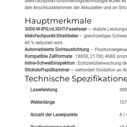
Mehrfachpunkt-Strahlteilungstechnologie erzielt e
den Anschlussklemmen der Akkuzellen und an Stro
Hauptmerkmale
3000-W-IPG/nLIGHT-Faserlaser
— stabile Leistung
Mehrfachpunkt-Strahlteiler
— gleichzeitiges Schwei
60 % reduziert wird
Automatisierte Sichtausrichtung
— Positioniergena
Kompatible Zellformate
: 18650, 21700, 4680, pris
Inline-Schweißinspektion
: Echtzeitüberwachung de
Stickstoffspülkammer
— verhindert Oxidation an 
Technische Spezifikation
Laserleistung
300
Wellenlänge
107
Anzahl der Laserpunkte
4 / 