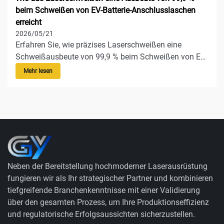
beim Schweißen von EV-Batterie-Anschlusslaschen
erreicht
2026/05/21
Erfahren Sie, wie präzises Laserschweißen eine
Schweißausbeute von 99,9 % beim Schweißen von EV-
Batterie-Anschlusslaschen erreicht – unter
Mehr lesen
Einbeziehung der Prozessparameter, der
Strahlformung und der inline-Qualitätsüberwachung.
Neben der Bereitstellung hochmoderner Laserausrüstung
fungieren wir als Ihr strategischer Partner und kombinieren
tiefgreifende Branchenkenntnisse mit einer Validierung
über den gesamten Prozess, um Ihre Produktionseffizienz
und regulatorische Erfolgsaussichten sicherzustellen.