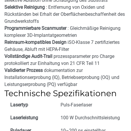
selektive Ablation ohne Schädigung des Substrats
Selektive Reinigung
: Entfernung von Oxiden und
Rückständen bei Erhalt der Oberflächenbeschaffenheit des
Grundwerkstoffs
Programmierbare Scanmuster
: Gleichmäßige Reinigung
komplexer 3D-Implantatgeometrien
Reinraum-kompatibles Design
iSO-Klasse 7 zertifiziertes
Gehäuse, Abluft mit HEPA-Filter
Vollständige Audit-Trail
prozessparameter pro Charge
protokolliert zur Einhaltung von 21 CFR Teil 11
Validierter Prozess
dokumentation zur
Installationserprobung (IQ), Betriebserprobung (OQ) und
Leistungserprobung (PQ) verfügbar
Technische Spezifikationen
Lasertyp
Puls-Faserlaser
Laserleistung
100 W Durchschnittsleistung
Pulsdauer
10–200 ns einstellbar