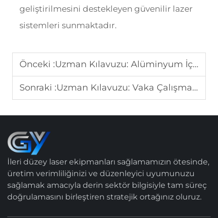
geliştirilmesini destekleyen güvenilir lazer
sistemleri sunmaktadır.
Önceki :
Uzman Kılavuzu: Alüminyum İçin Yüksek Güçlü Lazer Kesici Seçiminde Dikkat Edilmesi Gereken 5 Kritik Faktör
Sonraki :
Uzman Kılavuzu: Vaka Çalışması: PowerWeld-Sistemi ile Elektrikli Araç (EV) Batarya Modülü Yeniden İşleme İşleminde %99'luk Azalma
İleri düzey laser ekipmanları sağlamamızın ötesinde,
üretim verimliliğinizi ve düzenleyici uyumunuzu
sağlamak amacıyla derin sektör bilgisiyle tam süreç
doğrulamasını birleştiren stratejik ortağınız oluruz.