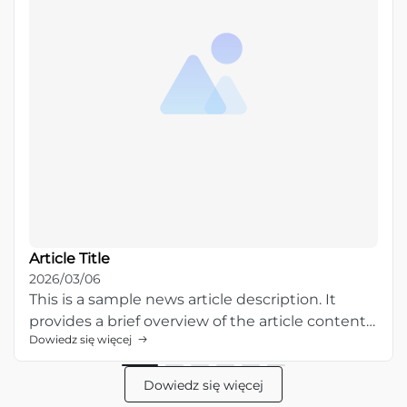
Article Title
2026/03/06
This is a sample news article description. It
provides a brief overview of the article content
Dowiedz się więcej
and entices readers to learn more about this
topic.
Dowiedz się więcej