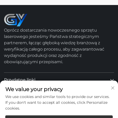
Oprócz dostarczania nowoczesnego sprzętu
laserowego jesteśmy Państwa strategicznym
partnerem, łącząc głęboką wiedzę branżową z
weryfikacją całego procesu, aby zagwarantować
wydajność produkcji oraz zgodność z
obowiązującymi przepisami.
Przydatne linki
We value your privacy
Produkty
We use cookies and similar tools to provide our services.
If you don't want to accept all cookies, click Personalize
cookies.
Skontaktuj się z nami