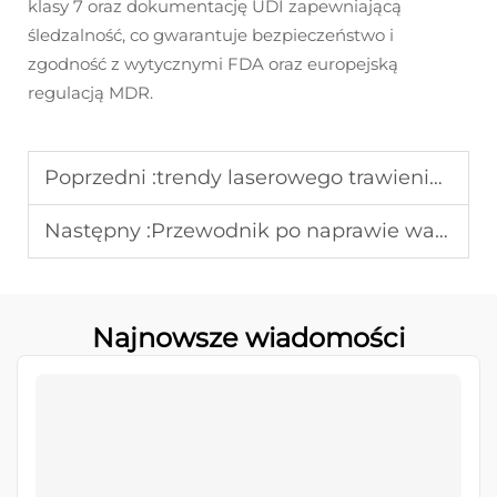
klasy 7 oraz dokumentację UDI zapewniającą
śledzalność, co gwarantuje bezpieczeństwo i
zgodność z wytycznymi FDA oraz europejską
regulacją MDR.
Poprzedni :
trendy laserowego trawienia medycznego w 2026 roku: rewolucja materiałów biodegradowalnych
Następny :
Przewodnik po naprawie wad wytrawiania laserowego urządzeń medycznych
Najnowsze wiadomości