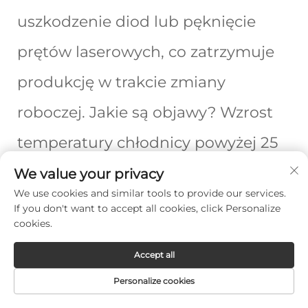
uszkodzenie diod lub pęknięcie
prętów laserowych, co zatrzymuje
produkcję w trakcie zmiany
roboczej. Jakie są objawy? Wzrost
temperatury chłodnicy powyżej 25
°C, który aktywuje automatyczne
We value your privacy
We use cookies and similar tools to provide our services.
wyłączenie urządzenia.
If you don't want to accept all cookies, click Personalize
cookies.
Zatykanie się pomp lub awarie
Accept all
wentylatorów są najczęstszymi
Personalize cookies
przyczynami problemów, które