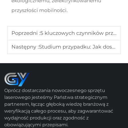
ekologicznemu, zelektryfikowanemu
przyszłości mobilności.
Poprzedni :
5 kluczowych czynników przy wyborze wysokomocznego maszynowego noża laserowego do cięcia aluminium
Następny :
Studium przypadku: Jak dostawca pierwszego stopnia dla przemysłu motocyklowego skrócił czas cięcia nadwozia (Body-in-White) o 30%
Oprócz dostarczania nowoczesnego sprzętu
laserowego jesteśmy Państwa strategicznym
partnerem, łącząc głęboką wiedzę branżową z
weryfikacją całego procesu, aby zagwarantować
wydajność produkcji oraz zgodność z
obowiązującymi przepisami.