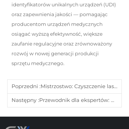
identyfikatorów unikalnych urządzeń (UDI)
oraz zapewnienia jakości — pomagając
producentom urządzeń medycznych
osiągać wyższą efektywność, większe
zaufanie regulacyjne oraz zrównoważony
rozwój w nowej generacji produkcji
sprzętu medycznego.
Poprzedni :
Mistrzostwo: Czyszczenie laserowe kontra tradycyjne czyszczenie chemiczne w przygotowaniu do spawania
Następny :
Przewodnik dla ekspertów: Dobór odpowiedniego źródła lasera do spawania silników EV (MotorWeld-100)