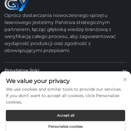
Oprócz dostarczania nowoczesnego sprzętu
laserowego jesteśmy Państwa strategicznym
partnerem, łącząc głęboką wiedzę branżową z
weryfikacją całego procesu, aby zagwarantować
wydajność produkcji oraz zgodność z
obowiązującymi przepisami.
Przydatne linki
We value your privacy
Produkty
We use cookies and similar tools to provide our services.
If you don't want to accept all cookies, click Personalize
cookies.
Skontaktuj się z nami
Accept all
Personalize cookies
Copyright © -
Polityka prywatności