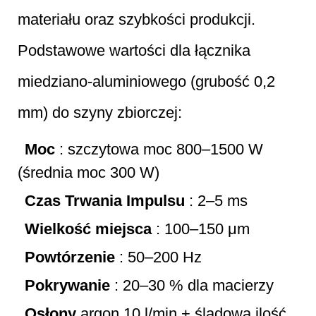
materiału oraz szybkości produkcji.
Podstawowe wartości dla łącznika
miedziano-aluminiowego (grubość 0,2
mm) do szyny zbiorczej:
Moc
: szczytowa moc 800–1500 W
(średnia moc 300 W)
Czas Trwania Impulsu
: 2–5 ms
Wielkość miejsca
: 100–150 μm
Powtórzenie
: 50–200 Hz
Pokrywanie
: 20–30 % dla macierzy
Osłony
argon 10 l/min + śladowa ilość