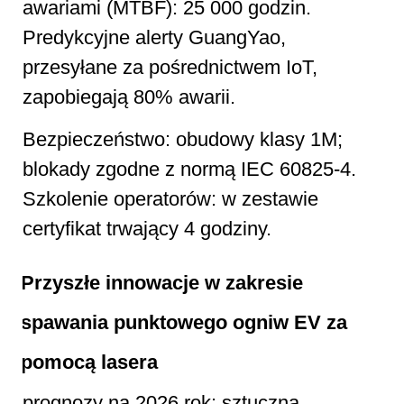
awariami (MTBF): 25 000 godzin.
Predykcyjne alerty GuangYao,
przesyłane za pośrednictwem IoT,
zapobiegają 80% awarii.
Bezpieczeństwo: obudowy klasy 1M;
blokady zgodne z normą IEC 60825-4.
Szkolenie operatorów: w zestawie
certyfikat trwający 4 godziny.
Przyszłe innowacje w zakresie
spawania punktowego ogniw EV za
pomocą lasera
prognozy na 2026 rok: sztuczna