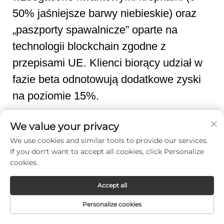
50% jaśniejsze barwy niebieskie) oraz
„paszporty spawalnicze” oparte na
technologii blockchain zgodne z
przepisami UE. Klienci biorący udział w
fazie beta odnotowują dodatkowe zyski
na poziomie 15%.
We value your privacy
Poprzedni :
Zalecenia dotyczące maszyn do spawania laserowego aluminiowych obudów akumulatorów EV: porównanie lasera włóknowego i niebieskiego
We use cookies and similar tools to provide our services.
If you don't want to accept all cookies, click Personalize
Następny :
Ręczna maszyna do spawania laserowego do naprawy pojazdów elektrycznych (EV): Kompleksowy przewodnik po przywracaniu pojazdów w miejscu ich eksploatacji
cookies.
Accept all
Personalize cookies