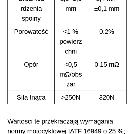
rdzenia
mm
±0,1 mm
spoiny
Porowatość
<1 %
0.2%
powierz
chni
Opór
<0,5
0,15 mΩ
mΩ/obs
zar
Siła tnąca
>250N
320N
Wartości te przekraczają wymagania
normy motocyklowej IATF 16949 o 25 %;