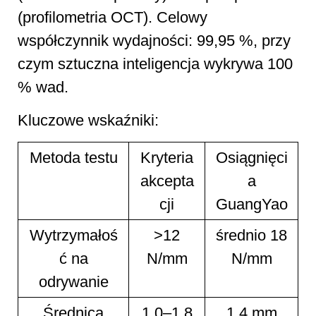
(profilometria OCT). Celowy
współczynnik wydajności: 99,95 %, przy
czym sztuczna inteligencja wykrywa 100
% wad.
Kluczowe wskaźniki:
Metoda testu
Kryteria
Osiągnięci
akcepta
a
cji
GuangYao
Wytrzymałoś
>12
średnio 18
ć na
N/mm
N/mm
odrywanie
Średnica
1,0–1,8
1,4 mm