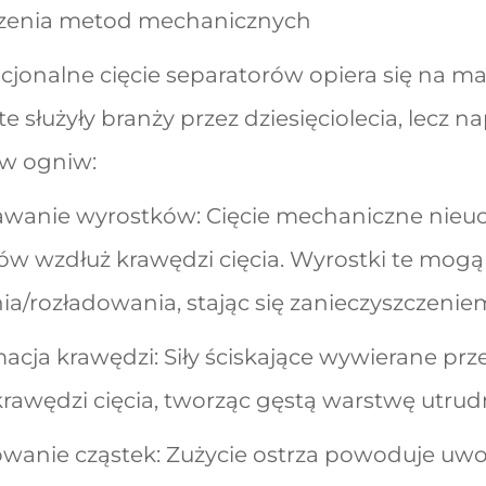
zenia metod mechanicznych
onalne cięcie separatorów opiera się na mat
e służyły branży przez dziesięciolecia, lecz
w ogniw:
awanie wyrostków: Cięcie mechaniczne nieu
w wzdłuż krawędzi cięcia. Wyrostki te mogą
a/rozładowania, stając się zanieczyszczenie
acja krawędzi: Siły ściskające wywierane prz
rawędzi cięcia, tworząc gęstą warstwę utrud
wanie cząstek: Zużycie ostrza powoduje uwoln