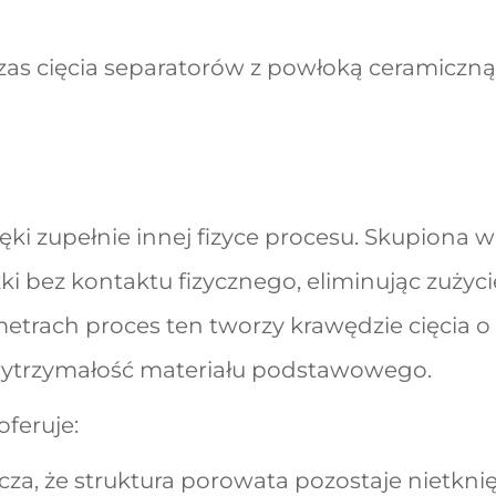
czas cięcia separatorów z powłoką ceramiczną
ęki zupełnie innej fizyce procesu. Skupiona w
i bez kontaktu fizycznego, eliminując zużyci
etrach proces ten tworzy krawędzie cięcia o
wytrzymałość materiału podstawowego.
feruje:
za, że struktura porowata pozostaje nietknię