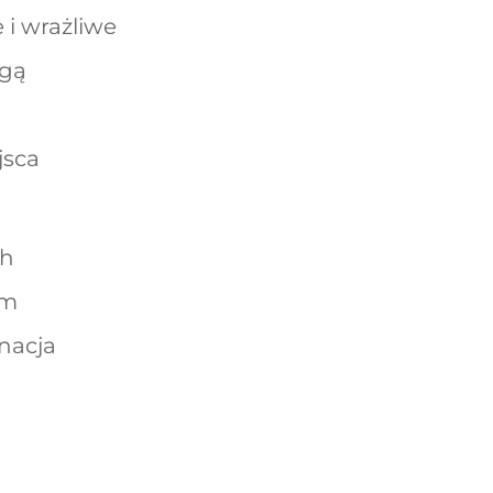
 i wrażliwe
ogą
jsca
ch
ym
nacja