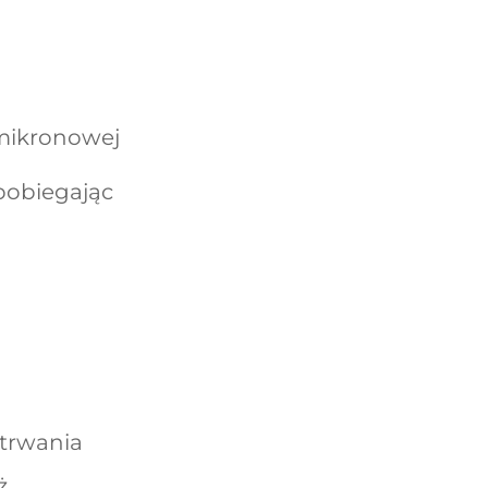
bmikronowej
pobiegając
 trwania
ż