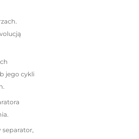
rzach.
wolucją
ych
 jego cykli
h.
aratora
ia.
 separator,