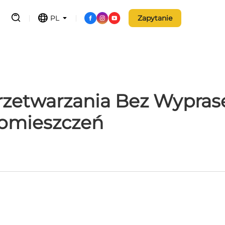
PL
Zapytanie
rzetwarzania Bez Wyprase
omieszczeń