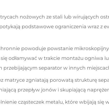
rycach nożowych ze stali lub wirujących ost
 napotykają podstawowe ograniczenia wraz z e
chronnie powoduje powstanie mikroskopijn
 się odłamywać w trakcie montażu ogniwa lub
m przebijającym separator w innych miejscac
ez matryce zgniatają porowatą strukturę sep
niającą przepływ jonów i skupiającą naprężen
ienie cząsteczek metalu, które wbijają się w