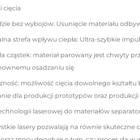
 cięcia
zie bez wybojów: Usunięcie materiału odbywa
lna strefa wpływu ciepła: Ultra-szybkie impu
ola cząstek: materiał parowany jest chwyty 
nownemu osadzaniu się
czność: możliwość cięcia dowolnego kształtu
anie dla produkcji prototypów oraz produkcj
echnologii laserowej do materiałów separat
stkie lasery pozwalają na równie skuteczne c
oraz mocy decyduje o tym, czy proces da w w