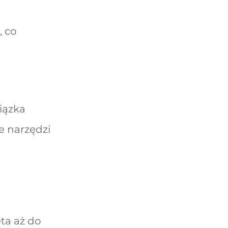
, co
iązka
e narzędzi
ta aż do