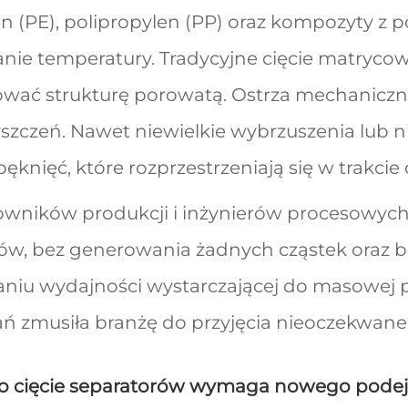
en (PE), polipropylen (PP) oraz kompozyty z
anie temperatury. Tradycyjne cięcie matryc
wać strukturę porowatą. Ostrza mechaniczne 
yszczeń. Nawet niewielkie wybrzuszenia lub 
i pęknięć, które rozprzestrzeniają się w trakcie
owników produkcji i inżynierów procesowych 
ów, bez generowania żadnych cząstek oraz 
niu wydajności wystarczającej do masowej 
 zmusiła branżę do przyjęcia nieoczekwaneg
o cięcie separatorów wymaga nowego podej