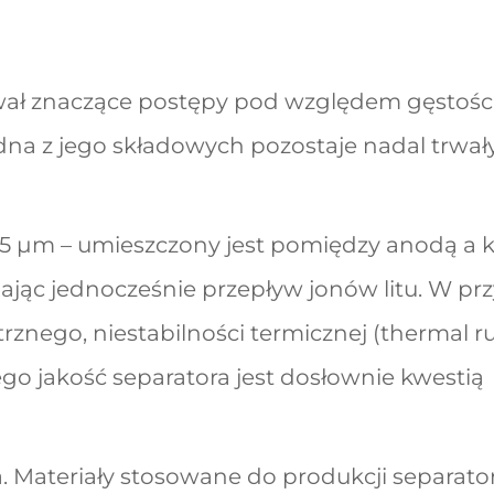
ał znaczące postępy pod względem gęstości 
jedna z jego składowych pozostaje nadal trwa
–25 μm – umieszczony jest pomiędzy anodą a k
ając jednocześnie przepływ jonów litu. W p
znego, niestabilności termicznej (thermal 
tego jakość separatora jest dosłownie kwestią
ia. Materiały stosowane do produkcji separato