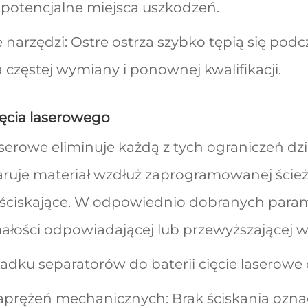
 potencjalne miejsca uszkodzeń.
e narzędzi: Ostre ostrza szybko tępią się pod
zęstej wymiany i ponownej kwalifikacji.
ięcia laserowego
aserowe eliminuje każdą z tych ograniczeń dzi
aruje materiał wzdłuż zaprogramowanej ścieżk
y ściskające. W odpowiednio dobranych param
ałości odpowiadającej lub przewyższającej 
dku separatorów do baterii cięcie laserowe o
aprężeń mechanicznych: Brak ściskania oznac