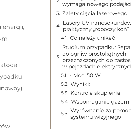
wymaga nowego podejśc
Zalety cięcia laserowego
Lasery UV nanosekundow
energii,
praktyczny „roboczy koń”
Co należy unikać
łym
Studium przypadku: Sepa
do ogniw prostokątnych
przeznaczonych do zasto
atodą i
w pojazdach elektrycznyc
- Moc: 50 W
rzypadku
Wyniki:
runaway)
Kontrola skupienia
Wspomaganie gazem
Wyrównanie za pomo
systemu wizyjnego
rów –