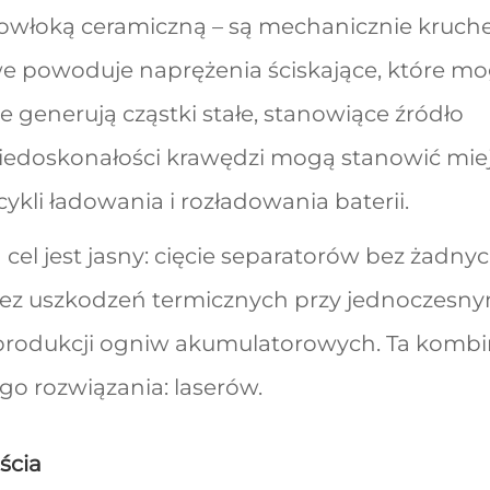
 powłoką ceramiczną – są mechanicznie kruche
owe powoduje naprężenia ściskające, które m
generują cząstki stałe, stanowiące źródło
niedoskonałości krawędzi mogą stanowić mie
 cykli ładowania i rozładowania baterii.
cel jest jasny: cięcie separatorów bez żadny
bez uszkodzeń termicznych przy jednoczesn
produkcji ogniw akumulatorowych. Ta kombi
o rozwiązania: laserów.
ścia