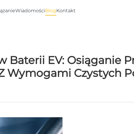
ązanie
Wiadomości
Blog
Kontakt
w Baterii EV: Osiąganie P
Z Wymogami Czystych P