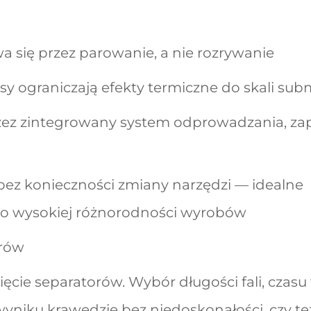
 się przez parowanie, a nie rozrywanie
lsy ograniczają efekty termiczne do skali su
przez zintegrowany system odprowadzania, za
 bez konieczności zmiany narzędzi — idealne
i o wysokiej różnorodności wyrobów
orów
ięcie separatorów. Wybór długości fali, czasu
yniku krawędzie bez niedoskonałości, czy te