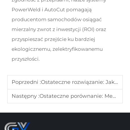
PowerWeld i AutoCut pomagają
producentom samochodów osiągać
mierzalny zwrot z inwestycji (ROI) oraz
przyspieszać przejście ku bardziej
ekologicznemu, zelektryfikowanemu
przyszłości.
Poprzedni :
Ostateczne rozwiązanie: Jak lasery włókniste MOPA osiągają znakowanie tytanowych implantów bez strefy wpływu ciepła (HAZ)
Następny :
Ostateczne porównanie: MediCut-100 kontra tradycyjne obróbka skrawaniem – analiza kosztów i korzyści