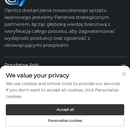
Oprócz dostarczania nowoczesnego sprzętu
laserowego jesteśmy Państwa strategicznym
partnerem, łącząc głęboką wiedzę branżową z
weryfikacją całego procesu, aby zagwarantować
wydajność produkcji oraz zgodność z
obowiązującymi przepisami.
Przydatne linki
We value your privacy
Produkty
We use cookies and similar tools to provide our services.
If you don't want to accept all cookies, click Personalize
cookies.
Skontaktuj się z nami
Accept all
Personalize cookies
Copyright © -
Polityka prywatności