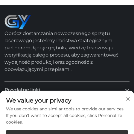
Oprócz dostarczania nowoczesnego sprzętu
laserowego jesteśmy Państwa strategicznym
partnerem, łącząc głęboką wiedzę branżową z
weryfikacją całego procesu, aby zagwarantować
wydajność produkcji oraz zgodność z
obowiązującymi przepisami.
Przydatne linki
We value your privacy
Produkty
We use cookies and similar tools to provide our services.
If you don't want to accept all cookies, click Personalize
cookies.
Skontaktuj się z nami