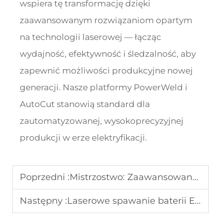
wspiera tę transformację dzięki
zaawansowanym rozwiązaniom opartym
na technologii laserowej — łącząc
wydajność, efektywność i śledzalność, aby
zapewnić możliwości produkcyjne nowej
generacji. Nasze platformy PowerWeld i
AutoCut stanowią standard dla
zautomatyzowanej, wysokoprecyzyjnej
produkcji w erze elektryfikacji.
Poprzedni :
Mistrzostwo: Zaawansowane techniki mikrospawania implantów medycznych (MediWeld-50)
Następny :
Laserowe spawanie baterii EV: przewodnik po zabezpieczaniu ogniw typu 21700