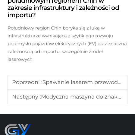
południowym regionem Chin w
zakresie infrastruktury i zależności od
importu?
Południowy region Chin boryka się z luką w
infrastrukturze wynikającą z szybkiego rozwoju
przemysłu pojazdów elektrycznych (EV) oraz znaczną
zależnością od importu, szczególnie źródeł
laserowych.
Poprzedni :
Spawanie laserem przewodów stymulatorów serca: transformacja od ręcznej metody do współczynnika wydajności wynoszącego 99,99 %
Następny :
Medyczna maszyna do znakowania laserowego – zastępowanie importu: prognoza wskaźnika lokalizacji na 2026 rok