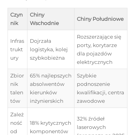
Czyn
Chiny
Chiny Południowe
nik
Wschodnie
Rozszerzające się
Infras
Dojrzała
porty, korytarze
trukt
logistyka, kolej
dla pojazdów
ury
szybkobieżna
elektrycznych
Zbior
65% najlepszych
Szybkie
nik
absolwentów
podnoszenie
talen
kierunków
kwalifikacji, centra
tów
inżynierskich
zawodowe
Zależ
32% źródeł
ność
18% krytycznych
laserowych
od
komponentów