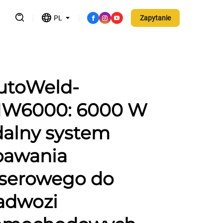
PL
Zapytanie
utoWeld-
IW6000: 6000 W
dalny system
pawania
aserowego do
adwozi