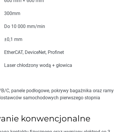
600 mm × 600 mm
300mm
Do 10 000 mm/min
±0,1 mm
EtherCAT, DeviceNet, Profinet
Laser chłodzony wodą + głowica
A/B/C, panele podłogowe, pokrywy bagażnika oraz ramy
ch dostawców samochodowych pierwszego stopnia
wanie konwencjonalne
a kontaktu fizycznego oraz wymiany elektrod co 3