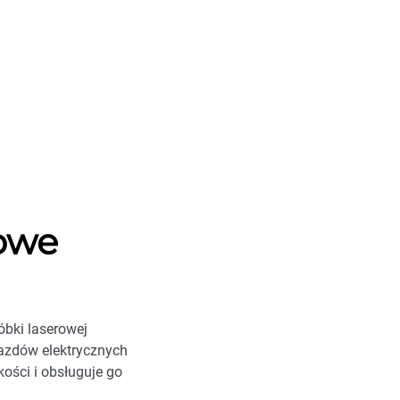
owe
óbki laserowej
azdów elektrycznych
ości i obsługuje go