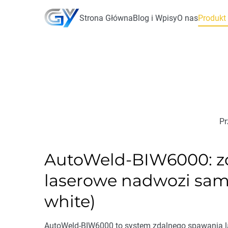
Strona Główna
Blog i Wpisy
O nas
Produkt
Pr
AutoWeld-BIW6000: z
laserowe nadwozi sa
white)
AutoWeld-BIW6000 to system zdalnego spawania l