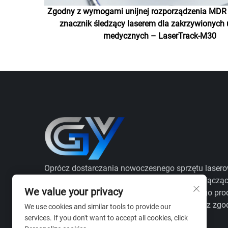
Zgodny z wymogami unijnej rozporządzenia MDR
znacznik śledzący laserem dla zakrzywionych
medycznych – LaserTrack-M30
Oprócz dostarczania nowoczesnego sprzętu laser
jesteśmy Państwa strategicznym partnerem, łączą
We value your privacy
głęboką wiedzę branżową z weryfikacją całego pro
aby zagwarantować wydajność produkcji oraz zgo
We use cookies and similar tools to provide our
z obowiązującymi przepisami.
services. If you don't want to accept all cookies, click