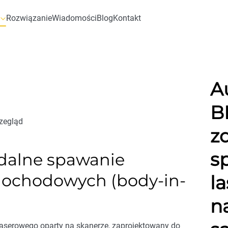
Rozwiązanie
Wiadomości
Blog
Kontakt
A
B
zegląd
z
s
dalne spawanie
mochodowych (body-in-
l
n
aserowego oparty na skanerze, zaprojektowany do