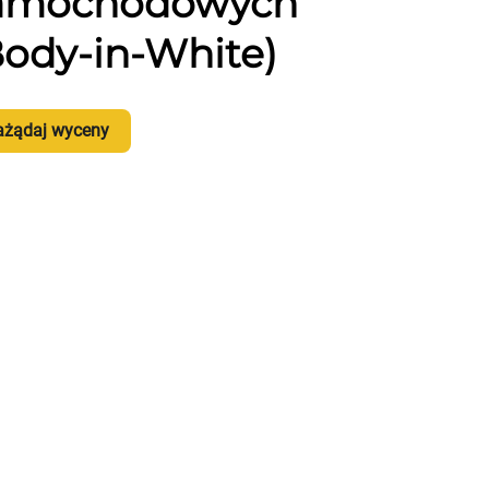
amochodowych
Body-in-White)
ażądaj wyceny