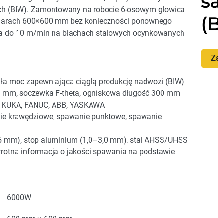
s
 (BIW). Zamontowany na robocie 6-osowym głowica
(
miarach 600×600 mm bez konieczności ponownego
a do 10 m/min na blachach stalowych ocynkowanych
Z
ała moc zapewniająca ciągłą produkcję nadwozi (BIW)
0 mm, soczewka F-theta, ogniskowa długość 300 mm
mi KUKA, FANUC, ABB, YASKAWA
ie krawędziowe, spawanie punktowe, spawanie
,5 mm), stop aluminium (1,0–3,0 mm), stal AHSS/UHSS
wrotna informacja o jakości spawania na podstawie
6000W