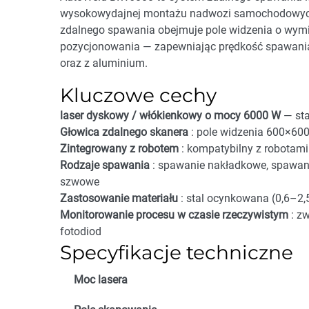
wysokowydajnej montażu nadwozi samochodowych
zdalnego spawania obejmuje pole widzenia o wy
pozycjonowania — zapewniając prędkość spawani
oraz z aluminium.
Kluczowe cechy
laser dyskowy / włókienkowy o mocy 6000 W
— st
Głowica zdalnego skanera
: pole widzenia 600×60
Zintegrowany z robotem
: kompatybilny z robota
Rodzaje spawania
: spawanie nakładkowe, spawan
szwowe
Zastosowanie materiału
: stal ocynkowana (0,6–2
Monitorowanie procesu w czasie rzeczywistym
: z
fotodiod
Specyfikacje techniczne
Moc lasera