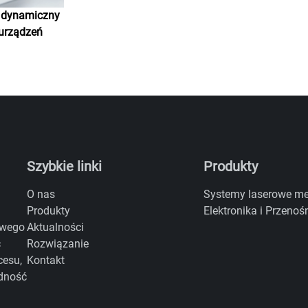
 dynamiczny
 urządzeń
Szybkie linki
Produkty
O nas
Systemy laserowe m
Produkty
Elektronika i Przenoś
Aktualności
owego
Rozwiązanie
c
Kontakt
cesu,
dność