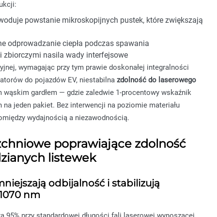
kcji:
woduje powstanie mikroskopijnych pustek, które zwiększają
ne odprowadzanie ciepła podczas spawania
 zbiorczymi nasila wady interfejsowe
yjnej, wymagając przy tym prawie doskonałej integralności
latorów do pojazdów EV, niestabilna
zdolność do laserowego
ym wąskim gardłem — gdzie zaledwie 1-procentowy wskaźnik
na jeden pakiet. Bez interwencji na poziomie materiału
omiędzy wydajnością a niezawodnością.
zchniowe poprawiające zdolność
zianych listewek
iejszają odbijalność i stabilizują
i 1070 nm
a 95% przy standardowej długości fali laserowej wynoszącej