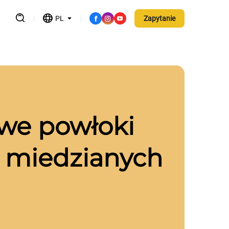
PL
Zapytanie
we powłoki
ą miedzianych