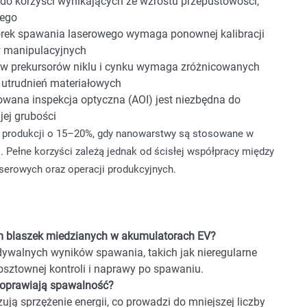
do korzyści wynikających ze wzrostu przepustowości,
nego
órek spawania laserowego wymaga ponownej kalibracji
ów manipulacyjnych
w prekursorów niklu i cynku wymaga zróżnicowanych
a utrudnień materiałowych
owana inspekcja optyczna (AOI) jest niezbędna do
jej grubości
tu produkcji o 15–20%, gdy nanowarstwy są stosowane w
Pełne korzyści zależą jednak od ścisłej współpracy między
aserowych oraz operacji produkcyjnych.
m blaszek miedzianych w akumulatorach EV?
ywalnych wyników spawania, takich jak nieregularne
osztownej kontroli i naprawy po spawaniu.
 poprawiają spawalność?
zują sprzężenie energii, co prowadzi do mniejszej liczby