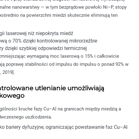
jonalne nanowarstwy — w tym bezprądowe powłoki Ni–P, stopy
średnio na powierzchni miedzi skutecznie eliminują ten
ii laserowej niż niepokryta miedź
wą o 70% dzięki kontrolowanej mikrorzeźbie
y dzięki szybkiej odpowiedzi termicznej
, zmniejszając wymaganą moc laserową o 15% i całkowicie
ają poprawę stabilności od impulsu do impulsu o ponad 92% w
 2019].
ntrolowane utlenianie umożliwiają
czkowego
ólności kruche fazy Cu–Al na granicach między miedzią a
edwczesnego uszkodzenia.
ako bariery dyfuzyjne, ograniczając powstawanie faz Cu–Al