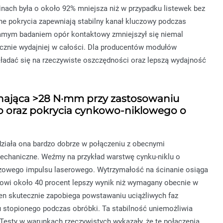
inach była o około 92% mniejsza niż w przypadku listewek bez
ne pokrycia zapewniają stabilny kanał kluczowy podczas
samym badaniem opór kontaktowy zmniejszył się niemal
nacznie wydajniej w całości. Dla producentów modułów
ładać się na rzeczywiste oszczędności oraz lepszą wydajność
inająca >28 N·mm przy zastosowaniu
 oraz pokrycia cynkowo-niklowego o
ziała ona bardzo dobrze w połączeniu z obecnymi
mechaniczne. Weźmy na przykład warstwę cynku-niklu o
azowego impulsu laserowego. Wytrzymałość na ścinanie osiąga
nowi około 40 procent lepszy wynik niż wymagany obecnie w
en skutecznie zapobiega powstawaniu uciążliwych faz
 stopionego podczas obróbki. Ta stabilność uniemożliwia
Testy w warunkach rzeczywistych wykazały, że te połączenia