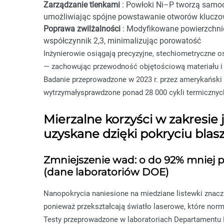
Zarządzanie tlenkami
: Powłoki Ni–P tworzą samoog
umożliwiając spójne powstawanie otworów kluczo
Poprawa zwilżalności
: Modyfikowane powierzchnie
współczynnik 2,3, minimalizując porowatość
Inżynierowie osiągają precyzyjne, stechiometryczne 
— zachowując przewodność objętościową materiału i 
Badanie przeprowadzone w 2023 r. przez amerykański D
wytrzymałysprawdzone ponad 28 000 cykli termicznych
Mierzalne korzyści w zakresie 
uzyskane dzięki pokryciu bla
Zmniejszenie wad: o do 92% mniej p
(dane laboratoriów DOE)
Nanopokrycia naniesione na miedziane listewki znacz
ponieważ przekształcają światło laserowe, które norma
Testy przeprowadzone w laboratoriach Departamentu E