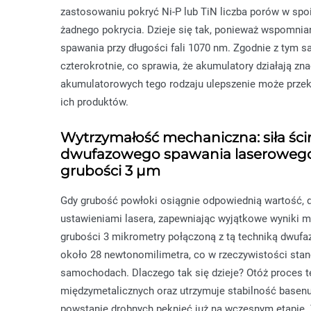
zastosowaniu pokryć Ni-P lub TiN liczba porów w spo
żadnego pokrycia. Dzieje się tak, ponieważ wspomnia
spawania przy długości fali 1070 nm. Zgodnie z tym 
czterokrotnie, co sprawia, że akumulatory działają z
akumulatorowych tego rodzaju ulepszenie może przek
ich produktów.
Wytrzymałość mechaniczna: siła śc
dwufazowego spawania laserowego
grubości 3 μm
Gdy grubość powłoki osiągnie odpowiednią wartość, d
ustawieniami lasera, zapewniając wyjątkowe wyniki 
grubości 3 mikrometry połączoną z tą techniką dwuf
około 28 newtonomilimetra, co w rzeczywistości sta
samochodach. Dlaczego tak się dzieje? Otóż proces t
międzymetalicznych oraz utrzymuje stabilność basenu
powstanie drobnych pęknięć już na wczesnym etapie. 