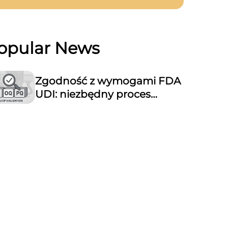
opular News
Zgodność z wymogami FDA
UDI: niezbędny proces
walidacji urządzeń do
znakowania laserowego