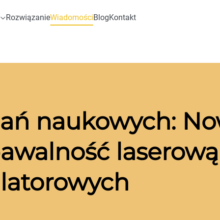
Rozwiązanie
Wiadomości
Blog
Kontakt
ań naukowych: No
pawalność laserow
latorowych