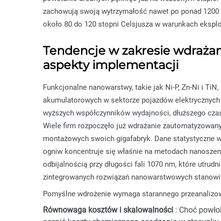
zachowują swoją wytrzymałość nawet po ponad 1200 c
około 80 do 120 stopni Celsjusza w warunkach eksplo
Tendencje w zakresie wdrażan
aspekty implementacji
Funkcjonalne nanowarstwy, takie jak Ni-P, Zn-Ni i TiN
akumulatorowych w sektorze pojazdów elektrycznych (
wyższych współczynników wydajności, dłuższego czas
Wiele firm rozpoczęło już wdrażanie zautomatyzowan
montażowych swoich gigafabryk. Dane statystyczne w
ogniw koncentruje się właśnie na metodach nanoszeni
odbijalnością przy długości fali 1070 nm, które utrud
zintegrowanych rozwiązań nanowarstwowych stanowi i
Pomyślne wdrożenie wymaga starannego przeanalizow
Równowaga kosztów i skalowalności
: Choć powło