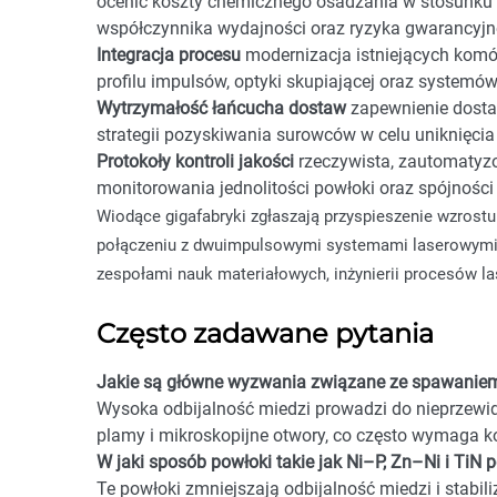
ocenić koszty chemicznego osadzania w stosunku 
współczynnika wydajności oraz ryzyka gwarancyj
Integracja procesu
modernizacja istniejących kom
profilu impulsów, optyki skupiającej oraz system
Wytrzymałość łańcucha dostaw
zapewnienie dosta
strategii pozyskiwania surowców w celu uniknięci
Protokoły kontroli jakości
rzeczywista, zautomatyz
monitorowania jednolitości powłoki oraz spójności 
Wiodące gigafabryki zgłaszają przyspieszenie wzros
połączeniu z dwuimpulsowymi systemami laserowymi. 
zespołami nauk materiałowych, inżynierii procesów l
Często zadawane pytania
Jakie są główne wyzwania związane ze spawanie
Wysoka odbijalność miedzi prowadzi do nieprzewid
plamy i mikroskopijne otwory, co często wymaga k
W jaki sposób powłoki takie jak Ni–P, Zn–Ni i TiN
Te powłoki zmniejszają odbijalność miedzi i stabili