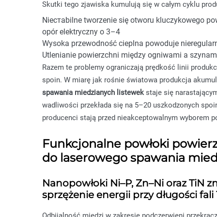
Skutki tego zjawiska kumulują się w całym cyklu produ
Niестabilne tworzenie się otworu kluczykowego po
opór elektryczny o 3–4
Wysoka przewodność cieplna powoduje nieregular
Utlenianie powierzchni między ogniwami a szynami
Razem te problemy ograniczają prędkość linii produkc
spoin. W miarę jak rośnie światowa produkcja akumu
spawania miedzianych listewek
staje się narastając
wadliwości przekłada się na 5–20 uszkodzonych spoin 
producenci stają przed nieakceptowalnym wyborem p
Funkcjonalne powłoki powier
do laserowego spawania mied
Nanopowłoki Ni–P, Zn–Ni oraz TiN zmn
sprzężenie energii przy długości fal
Odbijalność miedzi w zakresie podczerwieni przekracz