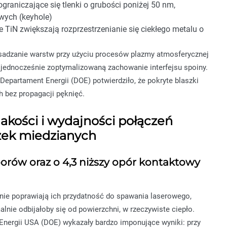
raniczające się tlenki o grubości poniżej 50 nm,
wych (keyhole)
 TiN zwiększają rozprzestrzenianie się ciekłego metalu o
osadzanie warstw przy użyciu procesów plazmy atmosferycznej
jednocześnie zoptymalizowaną zachowanie interfejsu spoiny.
epartament Energii (DOE) potwierdziło, że pokryte blaszki
 bez propagacji pęknięć.
jakości i wydajności połączeń
szek miedzianych
orów oraz o 4,3 niższy opór kontaktowy
nie poprawiają ich przydatność do spawania laserowego,
lnie odbijałoby się od powierzchni, w rzeczywiste ciepło.
nergii USA (DOE) wykazały bardzo imponujące wyniki: przy