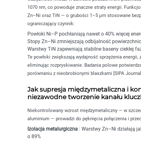
1070 nm, co powoduje znaczne straty energii. Funkc
Zn–Ni oraz TiN — o grubości 1–5 μm stosowane bezpo
ograniczający czynnik:
Powłoki Ni–P pochłaniają nawet o 40% więcej energ
Stopy Zn–Ni zmniejszają odbijalność powierzchnio
Warstwy TiN zapewniają stabilne baseny ciekłej faz
Te powłoki zwiększają wydajność sprzężenia energii
eliminując rozpryskiwanie. Badania polowe potwierdz
porównaniu z nieobrobionymi blaszkami [SIPA Journal,
Jak supresja międzymetaliczna i ko
niezawodne tworzenie kanału klu
Niekontrolowany wzrost międzymetaliczny — w szczeg
aluminium — prowadzi do pęknięcia połączenia i prz
Izolacja metalurgiczna
: Warstwy Zn–Ni działają j
o 89%