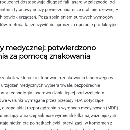
roducenci dostosowują długość fali lasera w zależności od
entami tytanowymi czy powierzchniami ze stali nierdzewnej –
ych powłok urządzeń. Poza spełnieniem surowych wymogów
któw, metoda ta rzeczywiście upraszcza operacje produkcyjne
ży medycznej: potwierdzono
enia za pomocą znakowania
przeskok w kierunku stosowania znakowania laserowego w
 urządzeń medycznych wybiera trwałe, bezpośrednie
ostu technologia laserowa działa lepiej pod względem
urowe warunki wymagane przez przepisy FDA dotyczące
), europejskiej rozporządzenia o wyrobach medycznych (MDR)
tniczący w naszej ankiecie wymienili kilka najważniejszych
tają nietknięte po setkach cykli sterylizacji w komorach z