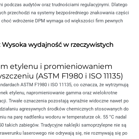
mi podczas audytów oraz trudnościami regulacyjnymi. Dlatego
ych przechodzi na systemy bezpośredniego znakowania części
ii, choć wdrożenie DPM wymaga od większości firm pewnych
: Wysoka wydajność w rzeczywistych
kiem etylenu i promieniowaniem
zczeniu (ASTM F1980 i ISO 11135)
andardach ASTM F1980 i ISO 11135, co oznacza, że wytrzymują
tlenek etylenu, napromieniowanie gamma oraz wielokrotne
dacji. Trwałe oznaczenia pozostają wyraźnie widoczne nawet po
 działaniu agresywnych środków chemicznych stosowanych do
niu na parę nadtlenku wodoru w temperaturze ok. 55 °C nadal
0 takich zabiegów. Tradycyjne naklejki samoprzylepne nie są
awerunku laserowego nie odrywają się, nie rozmywają się po