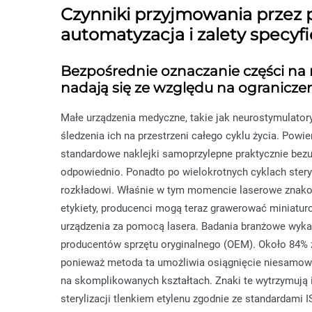
Czynniki przyjmowania przez
automatyzacja i zalety specyf
Bezpośrednie oznaczanie części na 
nadają się ze względu na ogranicze
Małe urządzenia medyczne, takie jak neurostymulatory
śledzenia ich na przestrzeni całego cyklu życia. Powi
standardowe naklejki samoprzylepne praktycznie bezuż
odpowiednio. Ponadto po wielokrotnych cyklach stery
rozkładowi. Właśnie w tym momencie laserowe znako
etykiety, producenci mogą teraz grawerować miniatu
urządzenia za pomocą lasera. Badania branżowe wyka
producentów sprzętu oryginalnego (OEM). Około 84% z
ponieważ metoda ta umożliwia osiągnięcie niesamowi
na skomplikowanych kształtach. Znaki te wytrzymują in
sterylizacji tlenkiem etylenu zgodnie ze standardami 