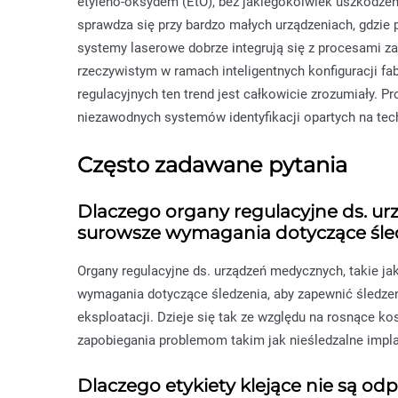
etyleno-oksydem (EtO), bez jakiegokolwiek uszkodzen
sprawdza się przy bardzo małych urządzeniach, gdzie p
systemy laserowe dobrze integrują się z procesami z
rzeczywistym w ramach inteligentnych konfiguracji fa
regulacyjnych ten trend jest całkowicie zrozumiały. P
niezawodnych systemów identyfikacji opartych na tech
Często zadawane pytania
Dlaczego organy regulacyjne ds. 
surowsze wymagania dotyczące śle
Organy regulacyjne ds. urządzeń medycznych, takie ja
wymagania dotyczące śledzenia, aby zapewnić śledzeni
eksploatacji. Dzieje się tak ze względu na rosnące k
zapobiegania problemom takim jak nieśledzalne impla
Dlaczego etykiety klejące nie są o