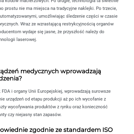
ia kodów macierzowych. Po drugie, technologia ta świetnie
o prostu nie ma miejsca na tradycyjne naklejki. Po trzecie,
automatyzowanymi, umożliwiając śledzenie części w czasie
brycznych. Wraz ze wzrastającą restrykcyjnością organów
roducentom wydaje się jasne, że przyszłość należy do
nologii laserowej.
urządzeń medycznych wprowadzają
dzenia?
k FDA i organy Unii Europejskiej, wprowadzają surowsze
e urządzeń od etapu produkcji aż po ich wycofanie z
oszty wycofywania produktów z rynku oraz konieczność
nty czy niejasny stan zapasów.
dpowiednie zgodnie ze standardem ISO