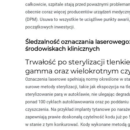
całkowicie, szpitale stają przed poważnymi problema
obecnie coraz więcej producentów urządzeń medyczn
(DPM). Usuwa to wszystkie te uciążliwe punkty awar
początkowych inwestycji.
Śledzalność oznaczania laserowego
środowiskach klinicznych
Trwałość po sterylizacji tlen
gamma oraz wielokrotnym czys
Oznaczenia laserowe spełniają normy określone w st
surowe metody sterylizacji, takie jak ekspozycja na 
sterylizowanie parą w autoklawie, nie ulegając degra
ponad 100 cyklach autoklawowania oraz po poddaniu
czyszczenia. Na przykład implanty tytanowe po naraże
zapewniają prawie doskonałą czytelność kodu już po 5
w stanie z tym konkurować. Kody wykonane metodą gr