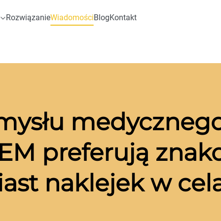
Rozwiązanie
Wiadomości
Blog
Kontakt
mysłu medycznego
EM preferują znak
ast naklejek w cel