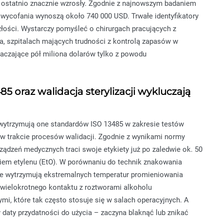
 ostatnio znacznie wzrosły. Zgodnie z najnowszym badaniem
 wycofania wynoszą około 740 000 USD. Trwałe identyfikatory
ści. Wystarczy pomyśleć o chirurgach pracujących z
ła, szpitalach mających trudności z kontrolą zapasów w
kraczające pół miliona dolarów tylko z powodu
 oraz walidacja sterylizacji wykluczają
e wytrzymują one standardów ISO 13485 w zakresie testów
o w trakcie procesów walidacji. Zgodnie z wynikami normy
ądzeń medycznych traci swoje etykiety już po zaledwie ok. 50
nkiem etylenu (EtO). W porównaniu do technik znakowania
nie wytrzymują ekstremalnych temperatur promieniowania
 wielokrotnego kontaktu z roztworami alkoholu
, które tak często stosuje się w salach operacyjnych. A
y daty przydatności do użycia – zaczyna blaknąć lub znikać