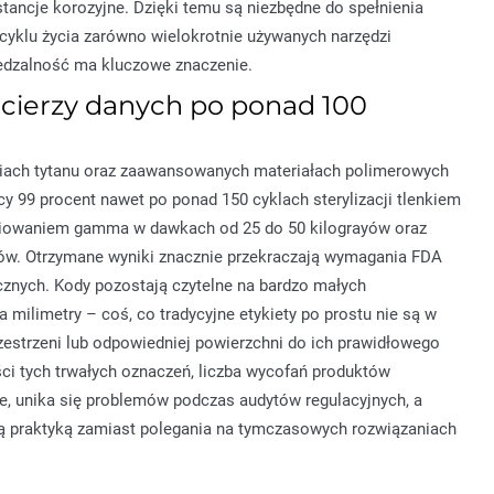
tancje korozyjne. Dzięki temu są niezbędne do spełnienia
cyklu życia zarówno wielokrotnie używanych narzędzi
śledzalność ma kluczowe znaczenie.
ierzy danych po ponad 100
iach tytanu oraz zaawansowanych materiałach polimerowych
 99 procent nawet po ponad 150 cyklach sterylizacji tlenkiem
eniowaniem gamma w dawkach od 25 do 50 kilograyów oraz
mów. Otrzymane wyniki znacznie przekraczają wymagania FDA
znych. Kody pozostają czytelne na bardzo małych
 milimetry – coś, co tradycyjne etykiety po prostu nie są w
zestrzeni lub odpowiedniej powierzchni do ich prawidłowego
ci tych trwałych oznaczeń, liczba wycofań produktów
e, unika się problemów podczas audytów regulacyjnych, a
wą praktyką zamiast polegania na tymczasowych rozwiązaniach