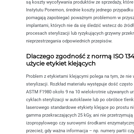
są koszty wycofywania produktów ze sprzedaży, które
Instytutu Ponemon, średnie koszty jednego przypadku
pomagają zapobiegać poważnym problemom w przyszło
implantami, których nie da się śledzić wstecz do źród
procesach sterylizacji lub ryzykujących grzywny prze
nieprzestrzegania odpowiednich przepisów.
Dlaczego zgodność z normą ISO 13485
użycie etykiet klejących
Problem z etykietami klejącymi polega na tym, że ni
sterylizacji. Rozkład materiału występuje dość częst
ASTM F1980 około 9 na 10 wielokrotnie używanych urz
cyklach sterylizacji w autoklawie lub po obróbce tle
laserowego standardowe etykiety klejące po prostu 
gamma przekraczających 25 kGy, ani nie przetrzymują
izopropylowego czy surowymi środkami enzymatycznymi
przecież, gdy ważna informacja – np. numery partii cz