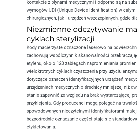
kontakcie z płynami medycznymi i odporno są na subs
wymogów UDI (Unique Device Identification) w całym 
chirurgicznych, jak i urządzeń wszczepianych, gdzie 
Niezmienne odczytywanie mac
cyklach sterylizacji
Kody macierzyste oznaczone laserowo na powierzchn
zachowują współczynnik skanowalności przekraczający
etylenu, około 120 zabiegach napromieniania promi
wielokrotnych cyklach czyszczenia przy użyciu enzy
dotyczące oznaczeń identyfikacyjnych urządzeń medyc
urządzeniach medycznych o średnicy mniejszej niż dwa
stanie zapewnić ze względu na brak wystarczającej pr
przyklejenia. Gdy producenci mogą polegać na trwałoś
spowodowanych nieczytelnymi identyfikatorami malej
bezpośrednie oznaczanie części staje się standardo
etykietowania.