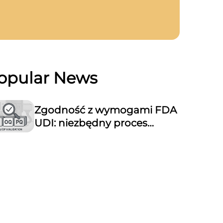
opular News
Zgodność z wymogami FDA
UDI: niezbędny proces
walidacji urządzeń do
znakowania laserowego