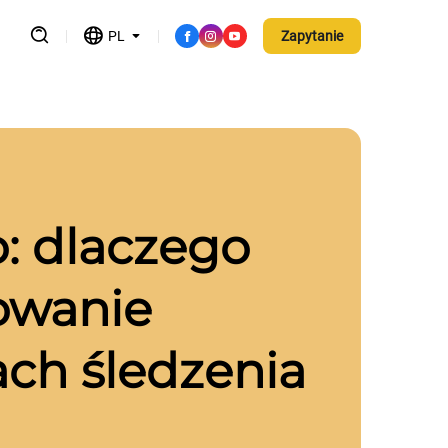
PL
Zapytanie
: dlaczego
owanie
ach śledzenia