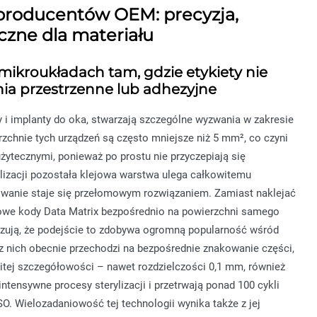
 producentów OEM: precyzja,
iczne dla materiału
mikroukładach tam, gdzie etykiety nie
nia przestrzenne lub adhezyjne
 i implanty do oka, stwarzają szczególne wyzwania w zakresie
erzchnie tych urządzeń są często mniejsze niż 5 mm², co czyni
ytecznymi, ponieważ po prostu nie przyczepiają się
lizacji pozostała klejowa warstwa ulega całkowitemu
wanie staje się przełomowym rozwiązaniem. Zamiast naklejać
rowe kody Data Matrix bezpośrednio na powierzchni samego
zują, że podejście to zdobywa ogromną popularność wśród
 nich obecnie przechodzi na bezpośrednie znakowanie części,
tej szczegółowości – nawet rozdzielczości 0,1 mm, również
tensywne procesy sterylizacji i przetrwają ponad 100 cykli
ISO. Wielozadaniowość tej technologii wynika także z jej