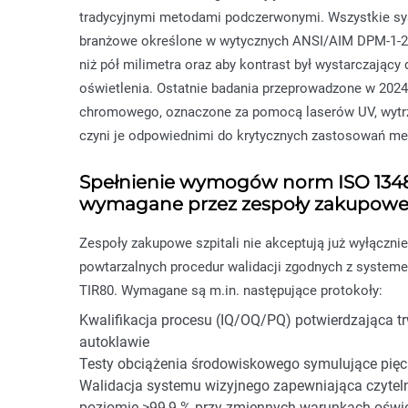
tradycyjnymi metodami podczerwonymi. Wszystkie s
branżowe określone w wytycznych ANSI/AIM DPM-1-20
niż pół milimetra oraz aby kontrast był wystarczając
oświetlenia. Ostatnie badania przeprowadzone w 2024
chromowego, oznaczone za pomocą laserów UV, wytrzy
czyni je odpowiednimi do krytycznych zastosowań med
Spełnienie wymogów norm ISO 13485
wymagane przez zespoły zakupowe s
Zespoły zakupowe szpitali nie akceptują już wyłącz
powtarzalnych procedur walidacji zgodnych z system
TIR80. Wymagane są m.in. następujące protokoły:
Kwalifikacja procesu (IQ/OQ/PQ) potwierdzająca tr
autoklawie
Testy obciążenia środowiskowego symulujące pięcio
Walidacja systemu wizyjnego zapewniająca czyteln
poziomie ≥99,9 % przy zmiennych warunkach oświet