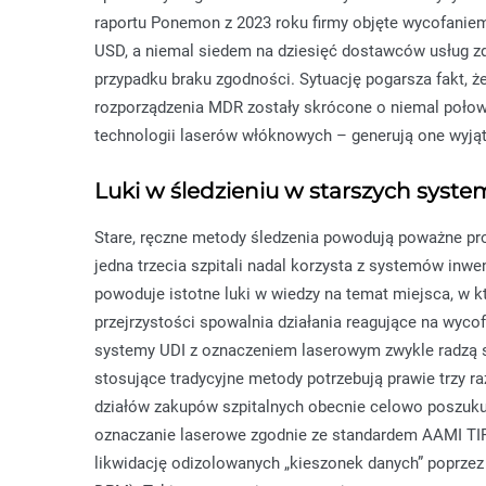
raportu Ponemon z 2023 roku firmy objęte wycofanie
USD, a niemal siedem na dziesięć dostawców usług 
przypadku braku zgodności. Sytuację pogarsza fakt, ż
rozporządzenia MDR zostały skrócone o niemal połowę
technologii laserów włóknowych – generują one wyjąt
Luki w śledzieniu w starszych syst
Stare, ręczne metody śledzenia powodują poważne p
jedna trzecia szpitali nadal korzysta z systemów inwe
powoduje istotne luki w wiedzy na temat miejsca, w k
przejrzystości spowalnia działania reagujące na wyco
systemy UDI z oznaczeniem laserowym zwykle radzą s
stosujące tradycyjne metody potrzebują prawie trzy r
działów zakupów szpitalnych obecnie celowo poszuku
oznaczanie laserowe zgodnie ze standardem AAMI TIR
likwidację odizolowanych „kieszonek danych” poprzez 