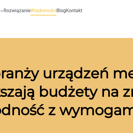
Rozwiązanie
Wiadomości
Blog
Kontakt
 branży urządzeń m
kszają budżety na 
godność z wymogam