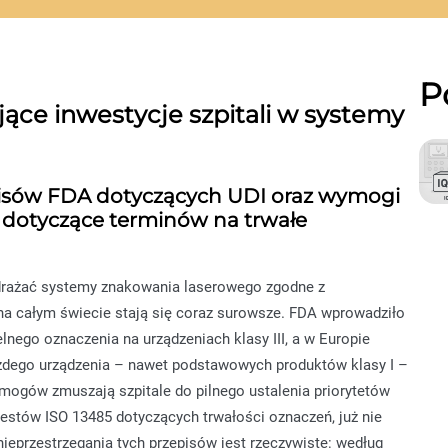
P
ce inwestycje szpitali w systemy
sów FDA dotyczących UDI oraz wymogi
 dotyczące terminów na trwałe
wdrażać systemy znakowania laserowego zgodne z
a całym świecie stają się coraz surowsze. FDA wprowadziło
nego oznaczenia na urządzeniach klasy III, a w Europie
żdego urządzenia – nawet podstawowych produktów klasy I –
wymogów zmuszają szpitale do pilnego ustalenia priorytetów
 testów ISO 13485 dotyczących trwałości oznaczeń, już nie
eprzestrzegania tych przepisów jest rzeczywiste: według