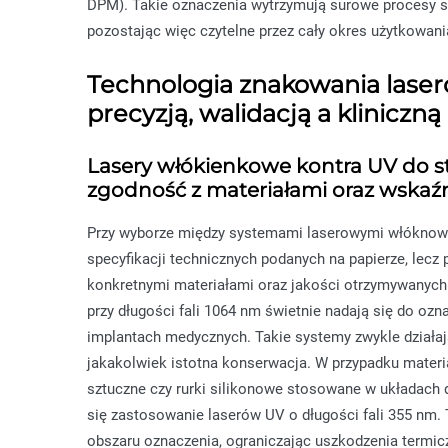
DPM). Takie oznaczenia wytrzymują surowe procesy ste
pozostając więc czytelne przez cały okres użytkowani
Technologia znakowania las
precyzją, walidacją a kliniczną
Lasery włókienkowe kontra UV do 
zgodność z materiałami oraz wskaźni
Przy wyborze między systemami laserowymi włóknowy
specyfikacji technicznych podanych na papierze, lecz
konkretnymi materiałami oraz jakości otrzymywanych
przy długości fali 1064 nm świetnie nadają się do oz
implantach medycznych. Takie systemy zwykle działa
jakakolwiek istotna konserwacja. W przypadku materia
sztuczne czy rurki silikonowe stosowane w układach 
się zastosowanie laserów UV o długości fali 355 nm.
obszaru oznaczenia, ograniczając uszkodzenia termic