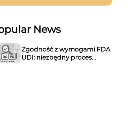
opular News
Zgodność z wymogami FDA
UDI: niezbędny proces
walidacji urządzeń do
znakowania laserowego