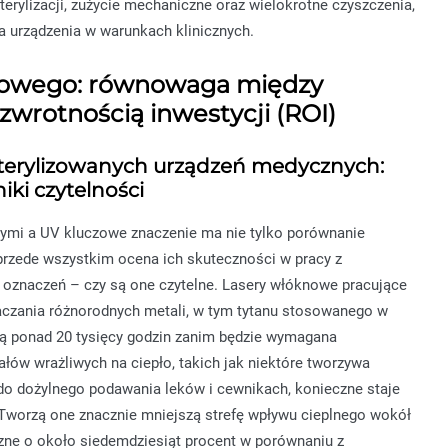
rylizacji, zużycie mechaniczne oraz wielokrotne czyszczenia,
a urządzenia w warunkach klinicznych.
erowego: równowaga między
 zwrotnością inwestycji (ROI)
sterylizowanych urządzeń medycznych:
ki czytelności
mi a UV kluczowe znaczenie ma nie tylko porównanie
 przede wszystkim ocena ich skuteczności w pracy z
 oznaczeń – czy są one czytelne. Lasery włóknowe pracujące
naczania różnorodnych metali, w tym tytanu stosowanego w
ją ponad 20 tysięcy godzin zanim będzie wymagana
łów wrażliwych na ciepło, takich jak niektóre tworzywa
do dożylnego podawania leków i cewnikach, konieczne staje
 Tworzą one znacznie mniejszą strefę wpływu cieplnego wokół
zne o około siedemdziesiąt procent w porównaniu z