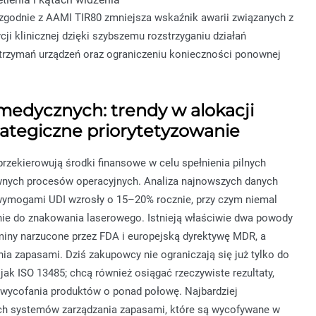
zgodnie z AAMI TIR80 zmniejsza wskaźnik awarii związanych z
ji klinicznej dzięki szybszemu rozstrzyganiu działań
trzymań urządzeń oraz ograniczeniu konieczności ponownej
medycznych: trendy w alokacji
rategiczne priorytetyzowanie
przekierowują środki finansowe w celu spełnienia pilnych
wnych procesów operacyjnych. Analiza najnowszych danych
 wymogami UDI wzrosły o 15–20% rocznie, przy czym niemal
ie do znakowania laserowego. Istnieją właściwie dwa powody
rminy narzucone przez FDA i europejską dyrektywę MDR, a
ia zapasami. Dziś zakupowcy nie ograniczają się już tylko do
jak ISO 13485; chcą również osiągać rzeczywiste rezultaty,
 wycofania produktów o ponad połowę. Najbardziej
etych systemów zarządzania zapasami, które są wycofywane w