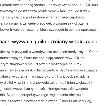
m produktów ponoszą średnie koszty w wysokości ok. 740 000
zdrowotnych doświadcza problemów w łańcuchu dostaw w
e terminy walidacji określone w ramach europejskiego
, co sprawia, że wiele placówek przyśpiesza wdrożenie
kowo trwałe oznaczenia, które szczególnie cenią inspektorzy.
emach wyzwalają pilne zmiany w zakupach
roblemy w przypadku wycofywania urządzeń medycznych. Około
ntaryzacyjnych, które nie spełniają standardów UDI, co
tórym znajdowały się urządzenia wszczepialne. Brak
fanie i zwiększa ryzyko dla pacjentów. Szpitale wprowadzające
obie z wycofaniem w ciągu około 11 dni, podczas gdy te
azy dłużej – aż 33 dni. Z powodu takich opóźnień większość
je dostawców, którzy potrafią zintegrować odpowiednie
80. Szeroka perspektywa tego zagadnienia obejmuje
tzw. oznaczanie bezpośrednie części (Direct Part Marking,