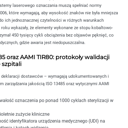
ystemy laserowego oznaczania muszą spełniać normy
06, które wymagają, aby wysokość znaków nie była mniejsza
y do ich jednoznacznej czytelności w różnych warunkach
 roku wykazały, że elementy wykonane ze stopu kobaltowo-
mał 450 tysięcy cykli obciążenia bez objawów pęknięć, co
ycznych, gdzie awaria jest niedopuszczalna.
 oraz AAMI TIR80: protokoły walidacji
zpitali
nie deklaracji dostawców – wymagają udokumentowanych i
em zarządzania jakością ISO 13485 oraz wytycznymi AAMI
wałość oznaczenia po ponad 1000 cyklach sterylizacji w
letnie zużycie kliniczne
ość identyfikatora urządzenia medycznego (UDI) na
lenia i kątach widzenia