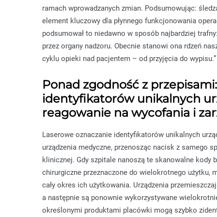
ramach wprowadzanych zmian. Podsumowując: śledzaln
element kluczowy dla płynnego funkcjonowania operac
podsumował to niedawno w sposób najbardziej trafny
przez organy nadzoru. Obecnie stanowi ona rdzeń na
cyklu opieki nad pacjentem – od przyjęcia do wypisu.”
Ponad zgodność z przepisami:
identyfikatorów unikalnych ur
reagowanie na wycofania i za
Laserowe oznaczanie identyfikatorów unikalnych urząd
urządzenia medyczne, przenosząc nacisk z samego s
klinicznej. Gdy szpitale nanoszą te skanowalne kody b
chirurgiczne przeznaczone do wielokrotnego użytku, 
cały okres ich użytkowania. Urządzenia przemieszczają 
a następnie są ponownie wykorzystywane wielokrotnie
określonymi produktami placówki mogą szybko zidenty