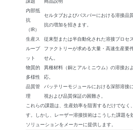
課題
商品説明
内部抵
セルタブおよびバスバーにおける溶接品
抗
抗の増加を招きます。
（IR）
生産ス
従来型または半自動化された溶接プロセス
ループ
ファクトリーが求める大量・高速生産要
ット
せん。
物質的
異種材料（銅とアルミニウム）の溶接お
多様性
応。
品質管
バッテリーモジュールにおける深部溶接
理
視および品質保証の困難さ。
これらの課題は、生産効率を阻害するだけでなく
す。しかし、レーザー溶接技術はこうした課題を
ソリューションをメーカーに提供します。