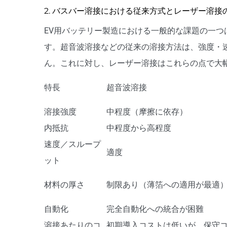
2. バスバー溶接における従来方式とレーザー溶接
EV用バッテリー製造における一般的な課題の一
す。超音波溶接などの従来の溶接方法は、強度・
ん。これに対し、レーザー溶接はこれらの点で大
特長
超音波溶接
溶接強度
中程度（摩擦に依存）
内抵抗
中程度から高程度
速度／スループ
適度
ット
材料の厚さ
制限あり（薄箔への適用が最適
自動化
完全自動化への統合が困難
溶接あたりのコ
初期導入コストは低いが、保守