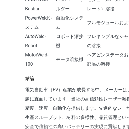
Busbar
ルダー
レート）溶接
PowerWeldシ
自動化システ
フルモジュールおよび
ステム
ム
AutoWeld-
ロボット溶接
フレキシブルなシャ
Robot
機
の溶接
MotorWeld-
ヘアピンステータお
モータ溶接機
100
部品の溶接
結論
電気自動車（EV）産業が成長する中、メーカー
題に直面しています。当社の高信頼性レーザー溶
精度、速度、自動化を提供します。先進的なレー
生産スループット、材料の多様性、品質管理とい
安全で信頼性の高いバッテリーの実現に貢献しま