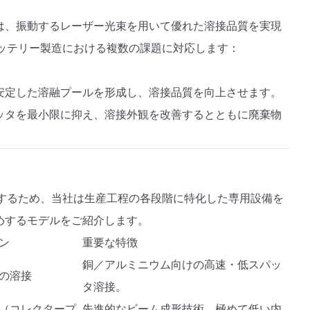
は、振動するレーザー光束を用いて優れた溶接品質を実現
バッテリー製造における複数の課題に対応します：
。
安定した溶融プールを形成し、溶接品質を向上させます。
ッタを最小限に抑え、溶接外観を改善するとともに廃棄物
応するため、当社は生産工程の各段階に特化した専用設備を
めするモデルをご紹介します。
ン
重要な特徴
銅／アルミニウム向けの高速・低スパッ
の溶接
タ溶接。
（コレクタープ
先進的なビーム成形技術、極めて低い内