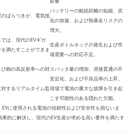
影響
バッテリーの航続距離の短縮、劣
質のばらつきが、電気抵
化の加速、および熱暴走リスクの
増大。
では、現代のEVギガ
生産ボトルネックの発生および市
件を満たすことができま
場需要への対応不足。
よび銅の高反射率への対
スパッタ量の増加、溶接貫通の不
安定化、および不良品率の上昇。
に対するリアルタイム監
現場で電池の重大な故障を引き起
こす可能性のある隠れた欠陥。
、EVに使用される電池の信頼性および安全性も損ないま
効果的に解決し、現代のEV生産が求める高い要件を満たす