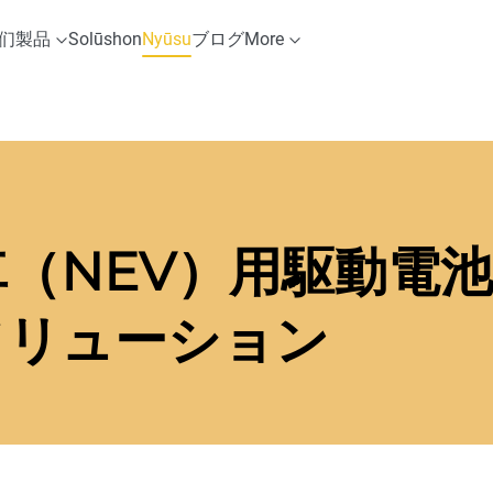
们
製品
Solūshon
Nyūsu
ブログ
More
（NEV）用駆動電
ソリューション