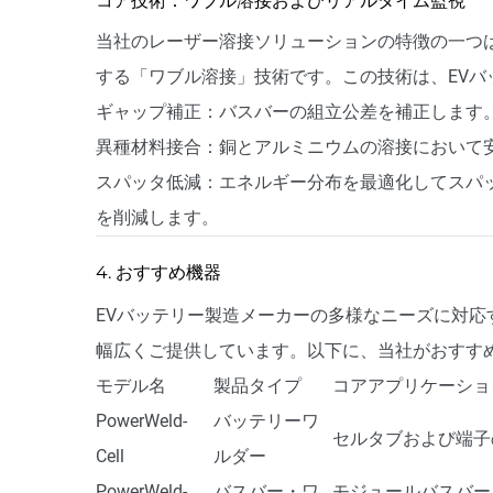
コア技術：ワブル溶接およびリアルタイム監視
当社のレーザー溶接ソリューションの特徴の一つ
する「ワブル溶接」技術です。この技術は、EV
ギャップ補正：バスバーの組立公差を補正します
異種材料接合：銅とアルミニウムの溶接において
スパッタ低減：エネルギー分布を最適化してスパ
を削減します。
4. おすすめ機器
EVバッテリー製造メーカーの多様なニーズに対
幅広くご提供しています。以下に、当社がおすす
モデル名
製品タイプ
コアアプリケーショ
PowerWeld-
バッテリーワ
セルタブおよび端子
Cell
ルダー
PowerWeld-
バスバー・ワ
モジュールバスバー