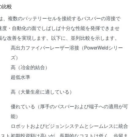
の比較
つは、複数のバッテリーセルを接続するバスバーの溶接で
速度・自動化の面でしばしば十分な性能を発揮できませ
幅な改善を実現します。以下に、並列比較を示します。
高出力ファイバーレーザー溶接（PowerWeldシリー
ズ）
高（冶金的結合）
超低水準
高（大量生産に適している）
優れている（厚手のバスバーおよび端子への適用が可
）
能）
ロボットおよびビジョンシステムとシームレスに統合
コスト
初期投資額は高いが、長期的なコストは低く、歩留ま