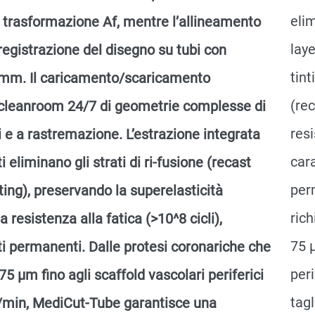
elim
i trasformazione Af, mentre l’allineamento
laye
registrazione del disegno su tubi con
tint
 mm. Il caricamento/scaricamento
(re
cleanroom 24/7 di geometrie complesse di
resi
ati e a rastremazione. L’estrazione integrata
cara
i eliminano gli strati di ri-fusione (recast
per
ting), preservando la superelasticità
rich
resistenza alla fatica (>10^8 cicli),
75 μ
ti permanenti. Dalle protesi coronariche che
peri
75 μm fino agli scaffold vascolari periferici
tag
 m/min, MediCut-Tube garantisce una