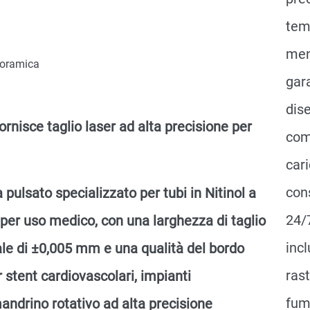
tem
men
oramica
gar
dis
rnisce taglio laser ad alta precisione per
com
car
con
 pulsato specializzato per tubi in Nitinol a
24/
per uso medico, con una larghezza di taglio
incl
ale di ±0,005 mm e una qualità del bordo
ras
 stent cardiovascolari, impianti
fumi
mandrino rotativo ad alta precisione