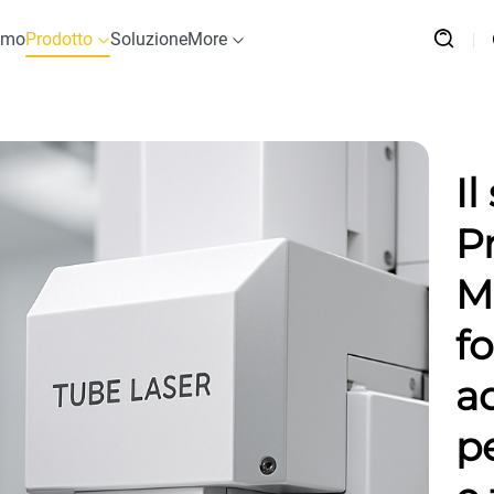
amo
Prodotto
Soluzione
More
Il
P
M
fo
a
pe