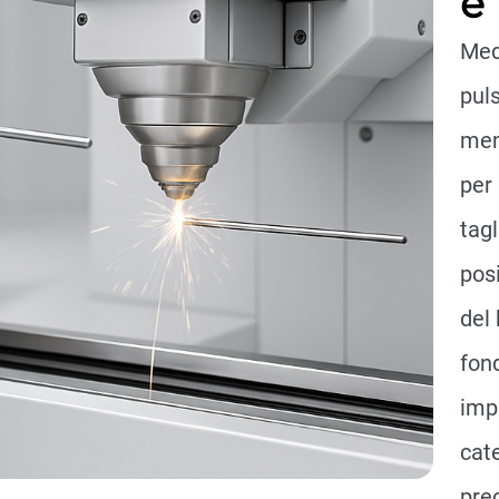
e
Medi
puls
mem
per
tagl
pos
del 
fon
imp
cate
prec