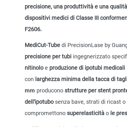
precisione, una produttività e una qualit
dispositivi medici di Classe III confor
F2606.
MediCut-Tube
di PrecisionLase by Gua
precisione per tubi
ingegnerizzato speci
nitinolo
e
produzione di ipotubi medicali
con
larghezza minima della tacca di tag
producono
strutture per stent pron
mm
dell'ipotubo
senza bave, strati di ricast
compromettono
superelasticità
o
le pre