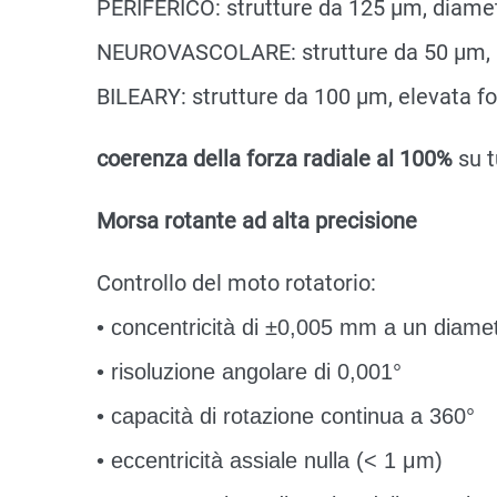
PERIFERICO: strutture da 125 μm, diame
NEUROVASCOLARE: strutture da 50 μm, re
BILEARY: strutture da 100 μm, elevata fo
coerenza della forza radiale al 100%
su t
Morsa rotante ad alta precisione
Controllo del moto rotatorio:
• concentricità di ±0,005 mm a un diame
• risoluzione angolare di 0,001°
• capacità di rotazione continua a 360°
• eccentricità assiale nulla (< 1 μm)