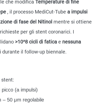
ale che modifica
Temperature di fine
epe
, il processo MediCut-Tube
a impulsi
zione di fase del Nitinol
mentre si ottiene
richieste per gli stent coronarici. I
alidano
>10^8 cicli di fatica
e
nessuna
ti durante il follow-up biennale.
 stent:
picco (a impulsi)
 – 50 μm regolabile