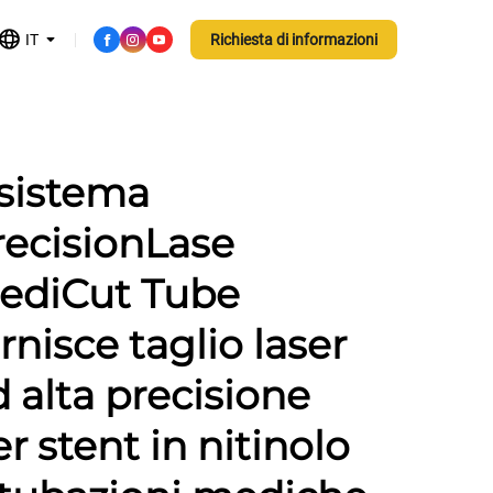
IT
Richiesta di informazioni
 sistema
recisionLase
ediCut Tube
rnisce taglio laser
d alta precisione
r stent in nitinolo