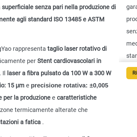
gar
à superficiale senza pari nella produzione di
prod
memente agli standard ISO 13485 e ASTM
senz
med
ngYao rappresenta
taglio laser rotativo di
sta
ficamente per
Stent cardiovascolari in
. Il
laser a fibra pulsato da 100 W a 300 W
Ri
lio: 15 μm
e
precisione rotativa: ±0,005
te per la produzione
e
caratteristiche
 o zone termicamente alterate che
stazioni a fatica
.