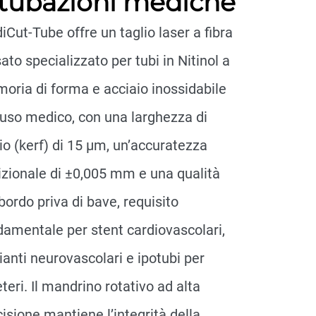
 tubazioni mediche
Cut-Tube offre un taglio laser a fibra
ato specializzato per tubi in Nitinol a
oria di forma e acciaio inossidabile
 uso medico, con una larghezza di
io (kerf) di 15 μm, un’accuratezza
izionale di ±0,005 mm e una qualità
bordo priva di bave, requisito
damentale per stent cardiovascolari,
ianti neurovascolari e ipotubi per
teri. Il mandrino rotativo ad alta
isione mantiene l’integrità della