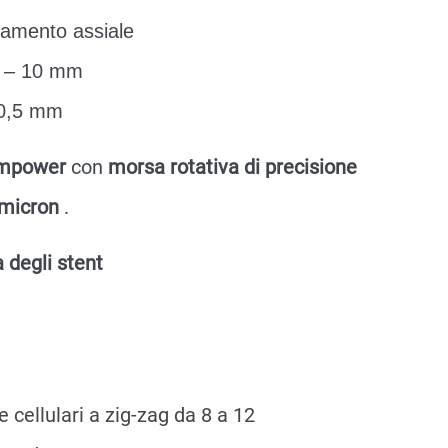
zamento assiale
m – 10 mm
 0,5 mm
 Empower
con
morsa rotativa di precisione
i micron
.
 degli stent
cellulari a zig-zag da 8 a 12