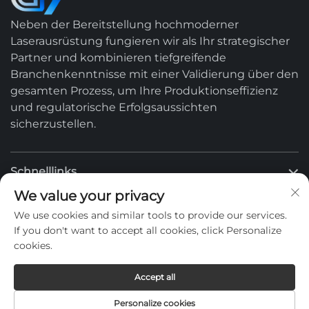
Neben der Bereitstellung hochmoderner
Laserausrüstung fungieren wir als Ihr strategischer
Partner und kombinieren tiefgreifende
Branchenkenntnisse mit einer Validierung über den
gesamten Prozess, um Ihre Produktionseffizienz
und regulatorische Erfolgsaussichten
sicherzustellen.
Schnelllinks
We value your privacy
Produkte
We use cookies and similar tools to provide our services.
If you don't want to accept all cookies, click Personalize
cookies.
Kontaktieren Sie uns
Accept all
Personalize cookies
Copyright © -
Datenschutzrichtlinie