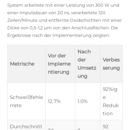
System arbeitete mit einer Leistung von 300 W und
einer Impulsdauer von 20 ns, verarbeitete 120
Zellen/Minute und entfernte Oxidschichten mit einer
Dicke von 0,3–1,2 μm von den Anschlussflächen. Die
Ergebnisse nach der Implementierung zeigten:
Nach
Vor der
der
Verbes
Metrische
Impleme
Umsetz
serung
ntierung
ung
92%ig
Schweißfehle
e
12.7%
1.0%
rrate
Reduk
tion
Durchschnitt
92