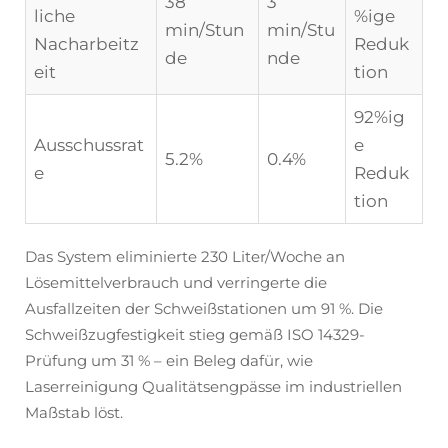
38
3
liche
%ige
min/Stun
min/Stu
Nacharbeitz
Reduk
de
nde
eit
tion
92%ig
Ausschussrat
e
5.2%
0.4%
e
Reduk
tion
Das System eliminierte 230 Liter/Woche an
Lösemittelverbrauch und verringerte die
Ausfallzeiten der Schweißstationen um 91 %. Die
Schweißzugfestigkeit stieg gemäß ISO 14329-
Prüfung um 31 % – ein Beleg dafür, wie
Laserreinigung Qualitätsengpässe im industriellen
Maßstab löst.