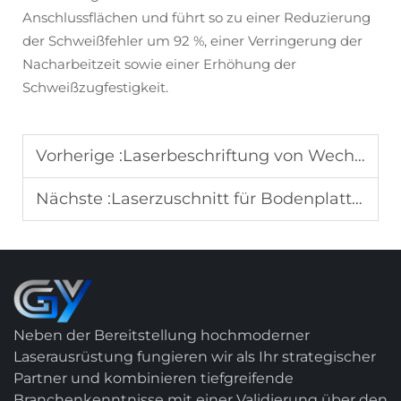
Anschlussflächen und führt so zu einer Reduzierung
der Schweißfehler um 92 %, einer Verringerung der
Nacharbeitzeit sowie einer Erhöhung der
Schweißzugfestigkeit.
Vorherige :
Laserbeschriftung von Wechselrichtergehäusen für Photovoltaikanlagen: Vom manuellen Gravieren zur vollständigen Automatisierung
Nächste :
Laserzuschnitt für Bodenplatten von Neuenergiebussen: Erzielung einer Null-Nacharbeit – Vollständige Prozessdokumentation
Neben der Bereitstellung hochmoderner
Laserausrüstung fungieren wir als Ihr strategischer
Partner und kombinieren tiefgreifende
Branchenkenntnisse mit einer Validierung über den